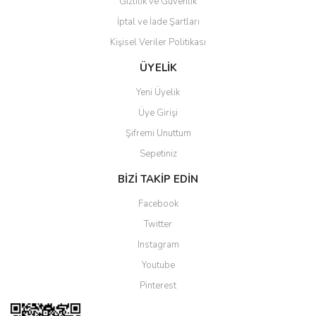
Gizlilik ve Güvenlik
İptal ve İade Şartları
Kişisel Veriler Politikası
Gönder
ÜYELİK
Yeni Üyelik
Üye Girişi
Şifremi Unuttum
Sepetiniz
BİZİ TAKİP EDİN
Facebook
Twitter
Instagram
Youtube
Pinterest