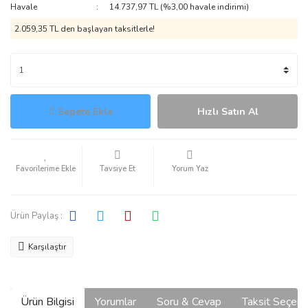
Havale
14.737,97 TL (%3,00 havale indirimi)
2.059,35 TL den başlayan taksitlerle!
Sepete Ekle
Hızlı Satın Al
Tavsiye Et
Yorum Yaz
Ürün Paylaş :
Karşılaştır
Ürün Bilgisi
Yorumlar
Soru & Cevap
Taksit Seçene