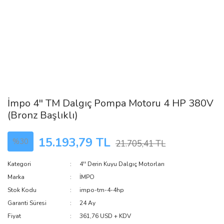
İmpo 4'' TM Dalgıç Pompa Motoru 4 HP 380V
(Bronz Başlıklı)
15.193,79 TL
%30
21.705,41 TL
Kategori
4'' Derin Kuyu Dalgıç Motorları
Marka
İMPO
Stok Kodu
impo-tm-4-4hp
Garanti Süresi
24 Ay
Fiyat
361,76 USD + KDV