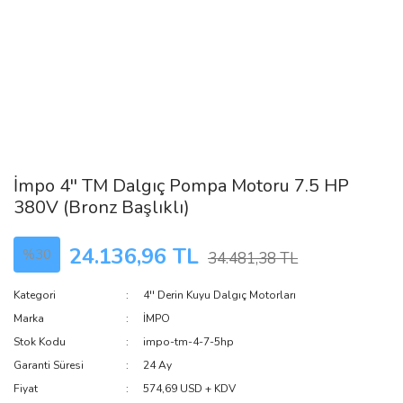
İmpo 4'' TM Dalgıç Pompa Motoru 7.5 HP
380V (Bronz Başlıklı)
24.136,96 TL
%30
34.481,38 TL
Kategori
4'' Derin Kuyu Dalgıç Motorları
Marka
İMPO
Stok Kodu
impo-tm-4-7-5hp
Garanti Süresi
24 Ay
Fiyat
574,69 USD + KDV