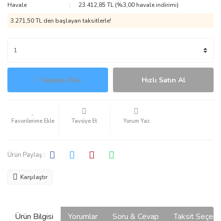
Havale
23.412,85 TL (%3,00 havale indirimi)
3.271,50 TL den başlayan taksitlerle!
Sepete Ekle
Hızlı Satın Al
Tavsiye Et
Yorum Yaz
Ürün Paylaş :
Karşılaştır
Ürün Bilgisi
Yorumlar
Soru & Cevap
Taksit Seçene