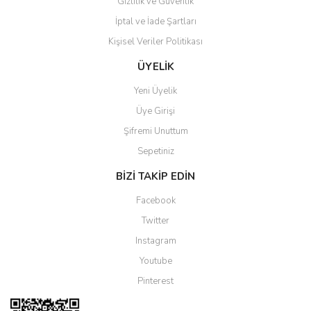
Gizlilik ve Güvenlik
İptal ve İade Şartları
Kişisel Veriler Politikası
Gönder
ÜYELİK
Yeni Üyelik
Üye Girişi
Şifremi Unuttum
Sepetiniz
BİZİ TAKİP EDİN
Facebook
Twitter
Instagram
Youtube
Pinterest