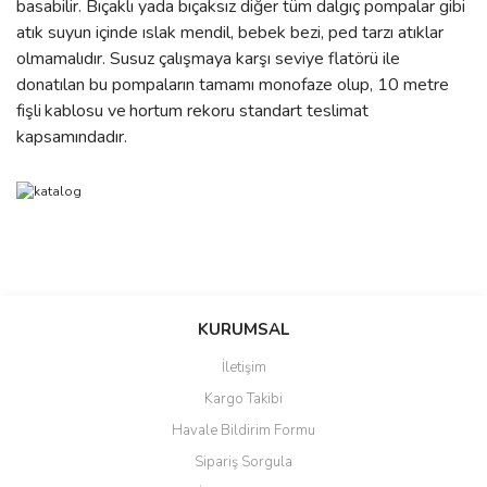
basabilir. Bıçaklı yada bıçaksız diğer tüm dalgıç pompalar gibi
atık suyun içinde ıslak mendil, bebek bezi, ped tarzı atıklar
olmamalıdır. Susuz çalışmaya karşı seviye flatörü ile
donatılan bu pompaların tamamı monofaze olup, 10
m
etre
fişli
kablosu ve
hortum
rekoru
standart teslimat
kapsamındadır.
Bu ürünün fiyat bilgisi, resim, ürün açıklamalarında ve diğer
konularda yetersiz gördüğünüz noktaları öneri formunu kullanarak
Bu ürüne ilk yorumu siz yapın!
Ürün hakkında henüz soru sorulmamış.
KURUMSAL
tarafımıza iletebilirsiniz.
Görüş ve önerileriniz için teşekkür ederiz.
İletişim
Yorum Yaz
Soru Sor
Kargo Takibi
Ürün resmi kalitesiz, bozuk veya görüntülenemiyor.
Havale Bildirim Formu
Ürün açıklamasında eksik bilgiler bulunuyor.
Sipariş Sorgula
Ürün bilgilerinde hatalar bulunuyor.