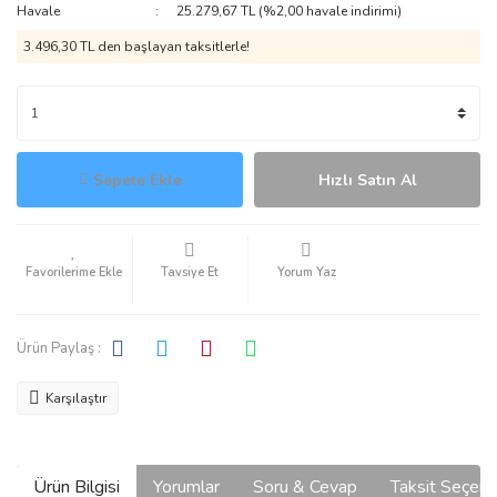
Havale
25.279,67 TL (%2,00 havale indirimi)
3.496,30 TL den başlayan taksitlerle!
Sepete Ekle
Hızlı Satın Al
Tavsiye Et
Yorum Yaz
Ürün Paylaş :
Karşılaştır
Ürün Bilgisi
Yorumlar
Soru & Cevap
Taksit Seçene