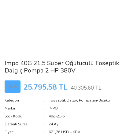
İmpo 40G 21.5 Süper Öğütücülü Foseptik
Dalgıç Pompa 2 HP 380V
25.795,58 TL
%36
40.305,60 TL
Kategori
Fosseptik Dalgıç Pompaları-Bıçaklı
Marka
İMPO
Stok Kodu
40g-21-5
Garanti Süresi
24 Ay
Fiyat
671,76 USD + KDV