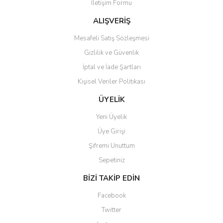
İletişim Formu
Ürün fiyatı diğer sitelerden daha pahalı.
Bu ürüne benzer farklı alternatifler olmalı.
ALIŞVERİŞ
Mesafeli Satış Sözleşmesi
Gizlilik ve Güvenlik
İptal ve İade Şartları
Kişisel Veriler Politikası
Gönder
ÜYELİK
Yeni Üyelik
Üye Girişi
Şifremi Unuttum
Sepetiniz
BİZİ TAKİP EDİN
Facebook
Twitter