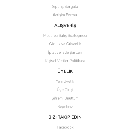
Sipariş Sorgula
Ürün bilgilerinde hatalar bulunuyor.
İletişim Formu
Ürün fiyatı diğer sitelerden daha pahalı.
Bu ürüne benzer farklı alternatifler olmalı.
ALIŞVERİŞ
Mesafeli Satış Sözleşmesi
Gizlilik ve Güvenlik
İptal ve İade Şartları
Kişisel Veriler Politikası
Gönder
ÜYELİK
Yeni Üyelik
Üye Girişi
Şifremi Unuttum
Sepetiniz
BİZİ TAKİP EDİN
Facebook