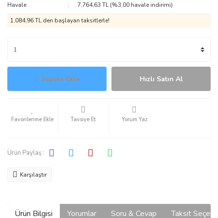
Havale
7.764,63 TL (%3,00 havale indirimi)
1.084,96 TL den başlayan taksitlerle!
Sepete Ekle
Hızlı Satın Al
Tavsiye Et
Yorum Yaz
Ürün Paylaş :
Karşılaştır
Ürün Bilgisi
Yorumlar
Soru & Cevap
Taksit Seçene