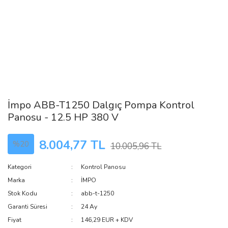
İmpo ABB-T1250 Dalgıç Pompa Kontrol
Panosu - 12.5 HP 380 V
8.004,77 TL
%20
10.005,96 TL
Kategori
Kontrol Panosu
Marka
İMPO
Stok Kodu
abb-t-1250
Garanti Süresi
24 Ay
Fiyat
146,29 EUR + KDV