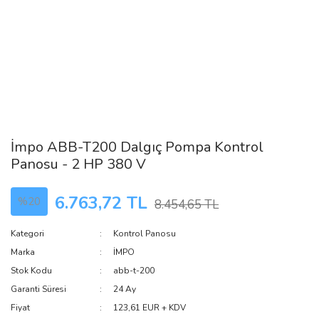
İmpo ABB-T200 Dalgıç Pompa Kontrol
Panosu - 2 HP 380 V
6.763,72 TL
%20
8.454,65 TL
Kategori
Kontrol Panosu
Marka
İMPO
Stok Kodu
abb-t-200
Garanti Süresi
24 Ay
Fiyat
123,61 EUR + KDV