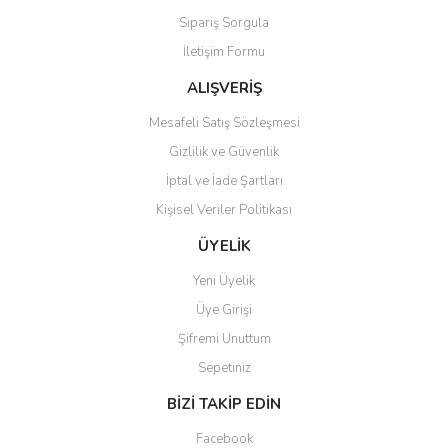
Sipariş Sorgula
Ürün bilgilerinde hatalar bulunuyor.
İletişim Formu
Ürün fiyatı diğer sitelerden daha pahalı.
Bu ürüne benzer farklı alternatifler olmalı.
ALIŞVERİŞ
Mesafeli Satış Sözleşmesi
Gizlilik ve Güvenlik
İptal ve İade Şartları
Kişisel Veriler Politikası
Gönder
ÜYELİK
Yeni Üyelik
Üye Girişi
Şifremi Unuttum
Sepetiniz
BİZİ TAKİP EDİN
Facebook