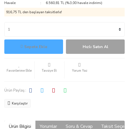
Havale
6.560,81 TL (%3,00 havale indirimi)
916,75 TL den başlayan taksitlerle!
Sepete Ekle
Hızlı Satın Al
Tavsiye Et
Yorum Yaz
Ürün Paylaş :
Karşılaştır
Ürün Bilgisi
Yorumlar
Soru & Cevap
Taksit Seçene