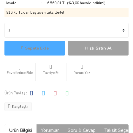
Havale
6.560,81 TL (%3,00 havale indirimi)
916,75 TL den başlayan taksitlerle!
Sepete Ekle
Hızlı Satın Al
Tavsiye Et
Yorum Yaz
Ürün Paylaş :
Karşılaştır
Ürün Bilgisi
Yorumlar
Soru & Cevap
Taksit Seçene