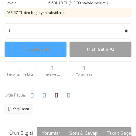
Havale
6.681,19 TL (%3,00 havale indirimi)
933,57 TL den başlayan taksitlerle!
Sepete Ekle
Hızlı Satın Al
Tavsiye Et
Yorum Yaz
Ürün Paylaş :
Karşılaştır
Ürün Bilgisi
Yorumlar
Soru & Cevap
Taksit Seçene