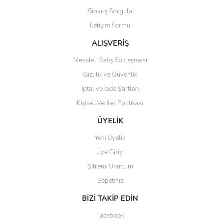
Sipariş Sorgula
Ürün bilgilerinde hatalar bulunuyor.
İletişim Formu
Ürün fiyatı diğer sitelerden daha pahalı.
Bu ürüne benzer farklı alternatifler olmalı.
ALIŞVERİŞ
Mesafeli Satış Sözleşmesi
Gizlilik ve Güvenlik
İptal ve İade Şartları
Kişisel Veriler Politikası
Gönder
ÜYELİK
Yeni Üyelik
Üye Girişi
Şifremi Unuttum
Sepetiniz
BİZİ TAKİP EDİN
Facebook