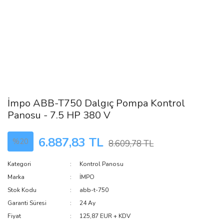
İmpo ABB-T750 Dalgıç Pompa Kontrol
Panosu - 7.5 HP 380 V
6.887,83 TL
%20
8.609,78 TL
Kategori
Kontrol Panosu
Marka
İMPO
Stok Kodu
abb-t-750
Garanti Süresi
24 Ay
Fiyat
125,87 EUR + KDV