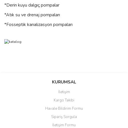
*Deri
n kuyu dalgıç pompalar
*Atık su ve drenaj pompaları
*Fosseptik kanalizasyon pompaları
Bu ürünün fiyat bilgisi, resim, ürün açıklamalarında ve diğer
konularda yetersiz gördüğünüz noktaları öneri formunu kullanarak
Bu ürüne ilk yorumu siz yapın!
Ürün hakkında henüz soru sorulmamış.
KURUMSAL
tarafımıza iletebilirsiniz.
Görüş ve önerileriniz için teşekkür ederiz.
İletişim
Yorum Yaz
Soru Sor
Kargo Takibi
Ürün resmi kalitesiz, bozuk veya görüntülenemiyor.
Havale Bildirim Formu
Ürün açıklamasında eksik bilgiler bulunuyor.
Sipariş Sorgula
Ürün bilgilerinde hatalar bulunuyor.
İletişim Formu
Ürün fiyatı diğer sitelerden daha pahalı.