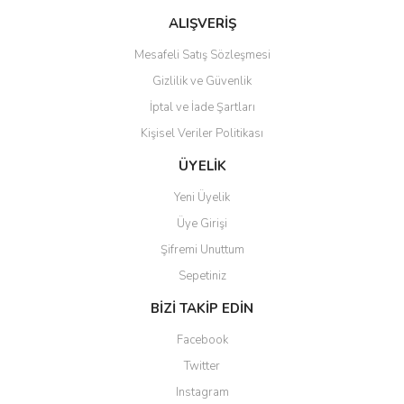
Bu ürüne benzer farklı alternatifler olmalı.
ALIŞVERİŞ
Mesafeli Satış Sözleşmesi
Gizlilik ve Güvenlik
İptal ve İade Şartları
Kişisel Veriler Politikası
Gönder
ÜYELİK
Yeni Üyelik
Üye Girişi
Şifremi Unuttum
Sepetiniz
BİZİ TAKİP EDİN
Facebook
Twitter
Instagram