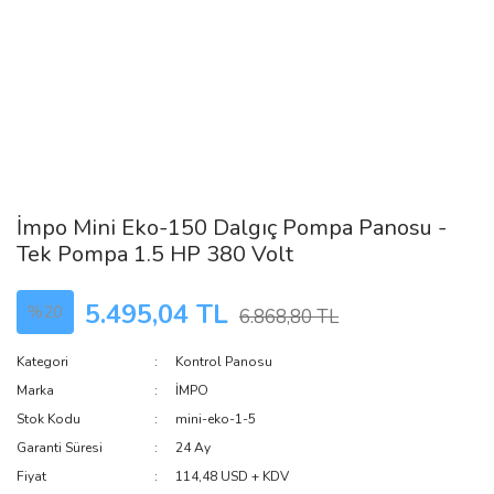
İmpo Mini Eko-150 Dalgıç Pompa Panosu -
Tek Pompa 1.5 HP 380 Volt
5.495,04 TL
%20
6.868,80 TL
Kategori
Kontrol Panosu
Marka
İMPO
Stok Kodu
mini-eko-1-5
Garanti Süresi
24 Ay
Fiyat
114,48 USD + KDV