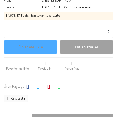
Fiyat
2.435,83 EUR + KDV
Havale
106.131,15 TL (%2,00 havale indirimi)
14.678,47 TL den başlayan taksitlerle!
Sepete Ekle
Hızlı Satın Al
Tavsiye Et
Yorum Yaz
Ürün Paylaş :
Karşılaştır