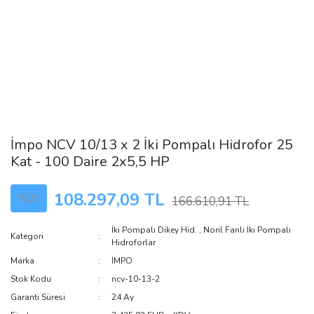
İmpo NCV 10/13 x 2 İki Pompalı Hidrofor 25
Kat - 100 Daire 2x5,5 HP
108.297,09 TL
%35
166.610,91 TL
İki Pompalı Dikey Hid.
,
Noril Fanlı İki Pompalı
Kategori
Hidroforlar
Marka
İMPO
Stok Kodu
ncv-10-13-2
Garanti Süresi
24 Ay