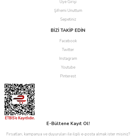
Üye Girişi
Şifremi Unuttum
Sepetiniz
BİZİ TAKİP EDİN
Facebook
Twitter
Instagram
Youtube
Pinterest
E-Bültene Kayıt Ol!
Fırsatları, kampanya ve duyuruları ile ilgili e-posta almak ister misiniz?