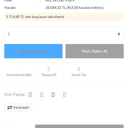
Fiyat
652,54 USD + KDV
Havale
26.584,32 TL (%3,00 havale indirimi)
3.714,65 TL den başlayan taksitlerle!
Sepete Ekle
Hızlı Satın Al
Tavsiye Et
Yorum Yaz
Ürün Paylaş :
Karşılaştır