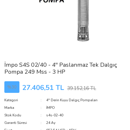
İmpo S4S 02/40 - 4'' Paslanmaz Tek Dalgıç
Pompa 249 Mss - 3 HP
27.406,51 TL
%30
39.152,16 TL
Kategori
4'' Derin Kuyu Dalgıç Pompaları
Marka
İMPO
Stok Kodu
s4s-02-40
Garanti Süresi
24 Ay