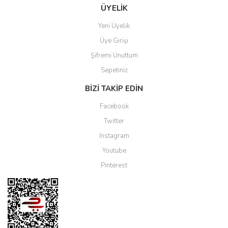
ÜYELİK
Yeni Üyelik
Üye Girişi
Şifremi Unuttum
Sepetiniz
BİZİ TAKİP EDİN
Facebook
Twitter
Instagram
Youtube
Pinterest