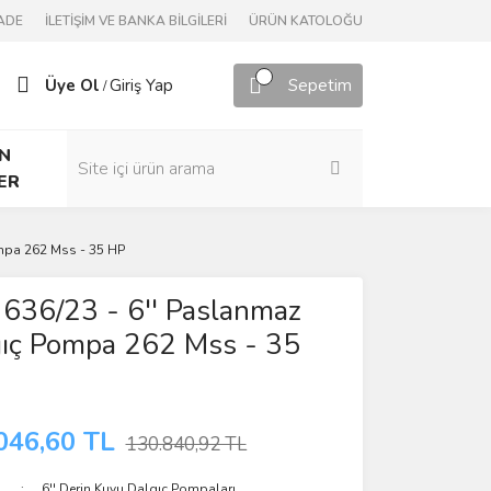
ADE
İLETİŞİM VE BANKA BİLGİLERİ
ÜRÜN KATOLOĞU
Üye Ol
Giriş Yap
Sepetim
/
N
ER
mpa 262 Mss - 35 HP
636/23 - 6'' Paslanmaz
gıç Pompa 262 Mss - 35
046,60 TL
130.840,92 TL
6'' Derin Kuyu Dalgıç Pompaları