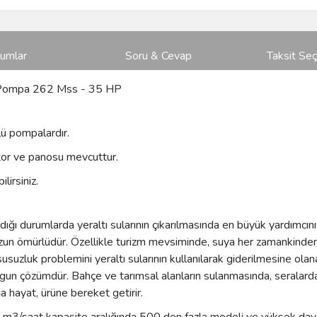
rumlar
Soru & Cevap
Taksit Seç
ç Pompa 262 Mss - 35 HP
ü pompalardır.
or ve panosu mevcuttur.
lirsiniz.
ğı durumlarda yeraltı sularının çıkarılmasında en büyük yardımcını
uzun ömürlüdür. Özellikle turizm mevsiminde, suya her zamankinden d
susuzluk problemini yeraltı sularının kullanılarak giderilmesine ol
gun çözümdür. Bahçe ve tarımsal alanların sulanmasında, seralarda 
a hayat, ürüne bereket getirir.