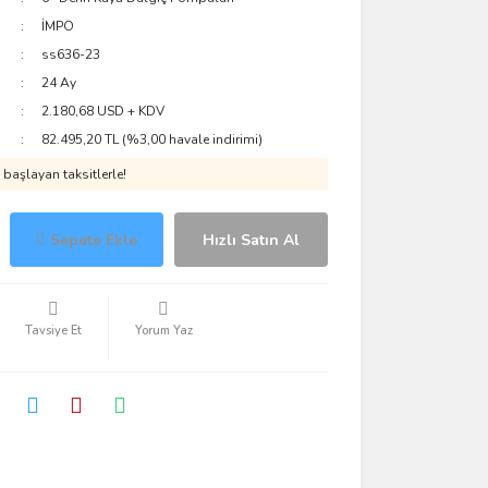
İMPO
ss636-23
24 Ay
2.180,68 USD + KDV
82.495,20 TL (%3,00 havale indirimi)
başlayan taksitlerle!
Sepete Ekle
Hızlı Satın Al
Tavsiye Et
Yorum Yaz