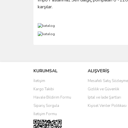
İmpo Paslanmaz Seri dalgıç pompaları 0 -120 m
karşılar.
Bu ürünün fiyat bilgisi, resim, ürün açıklamalarında 
Görüş ve önerileriniz için teşekkür ederiz.
KURUMSAL
ALIŞVERİŞ
Ürün resmi kalitesiz, bozuk veya görüntülenemiyo
Ürün açıklamasında eksik bilgiler bulunuyor.
İletişim
Mesafeli Satış Sözleşme
Ürün bilgilerinde hatalar bulunuyor.
Kargo Takibi
Gizlilik ve Güvenlik
Ürün fiyatı diğer sitelerden daha pahalı.
Havale Bildirim Formu
İptal ve İade Şartları
Bu ürüne benzer farklı alternatifler olmalı.
Sipariş Sorgula
Kişisel Veriler Politikası
İletişim Formu