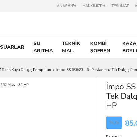
ANASAYFA
HAKKIMIZDA
TESLİMAT
İ
SU
TEKNİK
KOMBİ
KAZA
ESUARLAR
ARITMA
MAL.
ŞOFBEN
BOYL
'' Derin Kuyu Dalgıç Pompaları
İmpo SS 636/23 - 6'' Paslanmaz Tek Dalgıç Po
İmpo SS 
Tek Dal
HP
85.
%35
Kategori