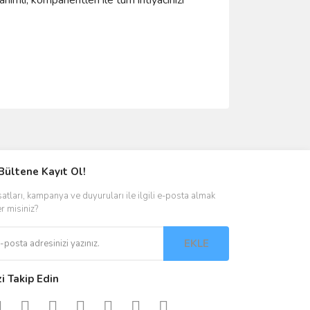
mlı, kompanentleri ile tüm ihtiyacınızı
ımıza iletebilirsiniz.
Bültene Kayıt Ol!
satları, kampanya ve duyuruları ile ilgili e-posta almak
er misiniz?
EKLE
zi Takip Edin