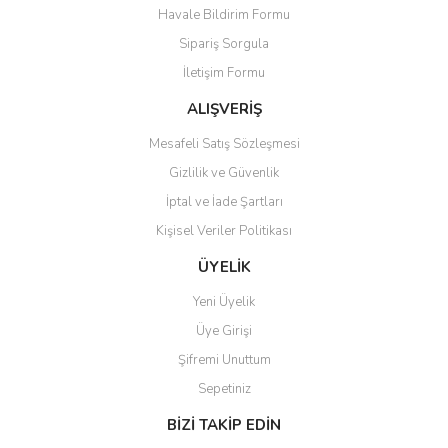
Havale Bildirim Formu
Ürün açıklamasında eksik bilgiler bulunuyor.
Sipariş Sorgula
Ürün bilgilerinde hatalar bulunuyor.
İletişim Formu
Ürün fiyatı diğer sitelerden daha pahalı.
Bu ürüne benzer farklı alternatifler olmalı.
ALIŞVERİŞ
Mesafeli Satış Sözleşmesi
Gizlilik ve Güvenlik
İptal ve İade Şartları
Kişisel Veriler Politikası
Gönder
ÜYELİK
Yeni Üyelik
Üye Girişi
Şifremi Unuttum
Sepetiniz
BİZİ TAKİP EDİN