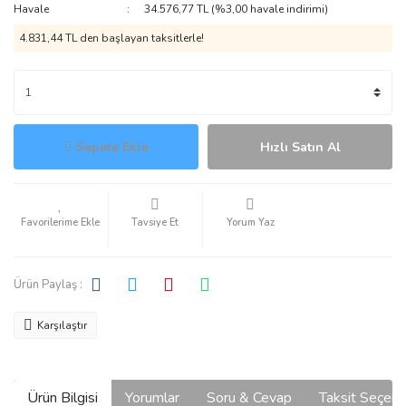
Havale
34.576,77 TL (%3,00 havale indirimi)
4.831,44 TL den başlayan taksitlerle!
Sepete Ekle
Hızlı Satın Al
Tavsiye Et
Yorum Yaz
Ürün Paylaş :
Karşılaştır
Ürün Bilgisi
Yorumlar
Soru & Cevap
Taksit Seçene