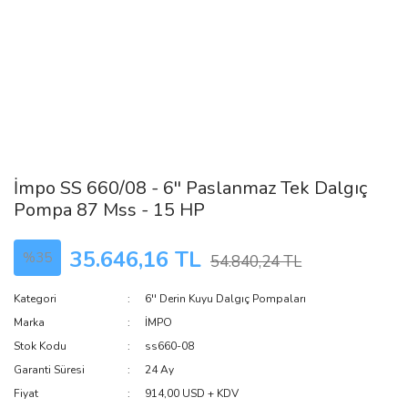
İmpo SS 660/08 - 6'' Paslanmaz Tek Dalgıç
Pompa 87 Mss - 15 HP
35.646,16 TL
%35
54.840,24 TL
Kategori
6'' Derin Kuyu Dalgıç Pompaları
Marka
İMPO
Stok Kodu
ss660-08
Garanti Süresi
24 Ay
Fiyat
914,00 USD + KDV