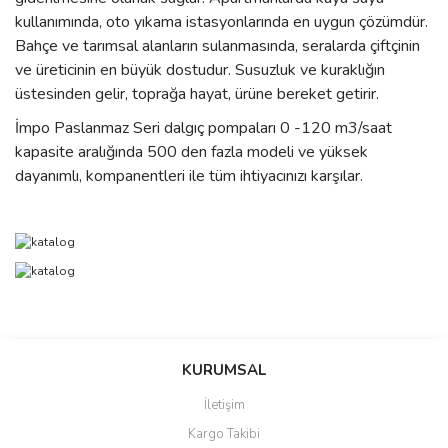
kullanımında, oto yıkama istasyonlarında en uygun çözümdür.
Bahçe ve tarımsal alanların sulanmasında, seralarda çiftçinin
ve üreticinin en büyük dostudur. Susuzluk ve kuraklığın
üstesinden gelir, toprağa hayat, ürüne bereket getirir.
İmpo Paslanmaz Seri dalgıç pompaları 0 -120 m3/saat
kapasite aralığında 500 den fazla modeli ve yüksek
dayanımlı, kompanentleri ile tüm ihtiyacınızı karşılar.
Bu ürünün fiyat bilgisi, resim, ürün açıklamalarında ve diğer
konularda yetersiz gördüğünüz noktaları öneri formunu kullanarak
Bu ürüne ilk yorumu siz yapın!
Ürün hakkında henüz soru sorulmamış.
KURUMSAL
tarafımıza iletebilirsiniz.
Görüş ve önerileriniz için teşekkür ederiz.
İletişim
Yorum Yaz
Soru Sor
Kargo Takibi
Ürün resmi kalitesiz, bozuk veya görüntülenemiyor.