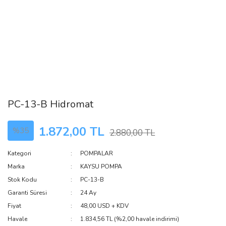
PC-13-B Hidromat
1.872,00 TL
%35
2.880,00 TL
Kategori
POMPALAR
Marka
KAYSU POMPA
Stok Kodu
PC-13-B
Garanti Süresi
24 Ay
Fiyat
48,00 USD + KDV
Havale
1.834,56 TL (%2,00 havale indirimi)