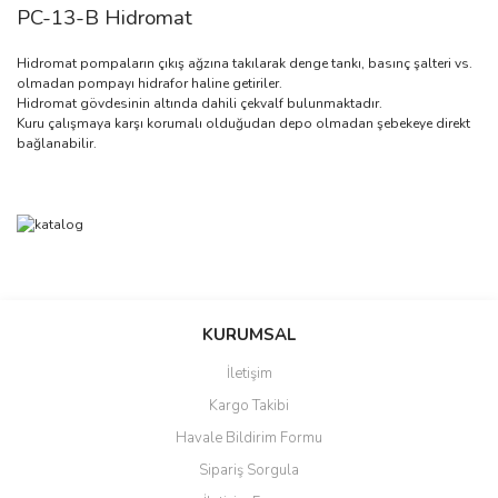
PC-13-B Hidromat
Hidromat pompaların çıkış ağzına takılarak denge tankı, basınç şalteri vs.
olmadan pompayı hidrafor haline getiriler.
Hidromat gövdesinin altında dahili çekvalf bulunmaktadır.
Kuru çalışmaya karşı korumalı olduğudan depo olmadan şebekeye direkt
bağlanabilir.
Bu ürünün fiyat bilgisi, resim, ürün açıklamalarında ve diğer
konularda yetersiz gördüğünüz noktaları öneri formunu kullanarak
Bu ürüne ilk yorumu siz yapın!
Ürün hakkında henüz soru sorulmamış.
KURUMSAL
tarafımıza iletebilirsiniz.
Görüş ve önerileriniz için teşekkür ederiz.
İletişim
Yorum Yaz
Soru Sor
Kargo Takibi
Ürün resmi kalitesiz, bozuk veya görüntülenemiyor.
Havale Bildirim Formu
Ürün açıklamasında eksik bilgiler bulunuyor.
Sipariş Sorgula
Ürün bilgilerinde hatalar bulunuyor.