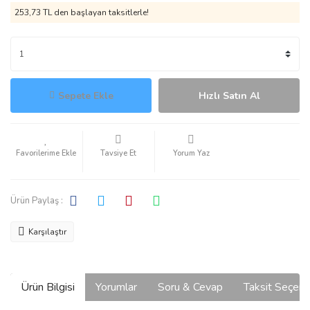
253,73 TL den başlayan taksitlerle!
Sepete Ekle
Hızlı Satın Al
Tavsiye Et
Yorum Yaz
Ürün Paylaş :
Karşılaştır
Ürün Bilgisi
Yorumlar
Soru & Cevap
Taksit Seçene