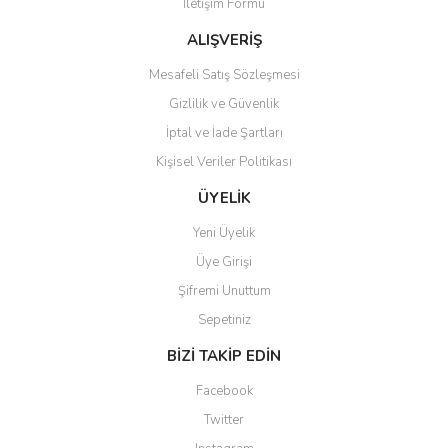
İletişim Formu
Ürün fiyatı diğer sitelerden daha pahalı.
Bu ürüne benzer farklı alternatifler olmalı.
ALIŞVERİŞ
Mesafeli Satış Sözleşmesi
Gizlilik ve Güvenlik
İptal ve İade Şartları
Kişisel Veriler Politikası
Gönder
ÜYELİK
Yeni Üyelik
Üye Girişi
Şifremi Unuttum
Sepetiniz
BİZİ TAKİP EDİN
Facebook
Twitter