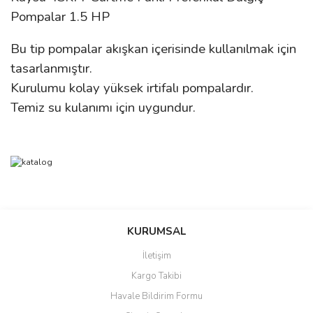
Pompalar 1.5 HP
Bu tip pompalar akışkan içerisinde kullanılmak için
tasarlanmıştır.
Kurulumu kolay yüksek irtifalı pompalardır.
Temiz su kulanımı için uygundur.
Bu ürünün fiyat bilgisi, resim, ürün açıklamalarında ve diğer
konularda yetersiz gördüğünüz noktaları öneri formunu kullanarak
Bu ürüne ilk yorumu siz yapın!
Ürün hakkında henüz soru sorulmamış.
KURUMSAL
tarafımıza iletebilirsiniz.
Görüş ve önerileriniz için teşekkür ederiz.
İletişim
Yorum Yaz
Soru Sor
Kargo Takibi
Ürün resmi kalitesiz, bozuk veya görüntülenemiyor.
Havale Bildirim Formu
Ürün açıklamasında eksik bilgiler bulunuyor.