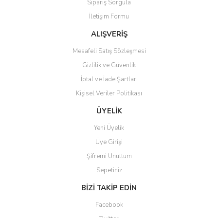
Sipariş Sorgula
Ürün bilgilerinde hatalar bulunuyor.
İletişim Formu
Ürün fiyatı diğer sitelerden daha pahalı.
Bu ürüne benzer farklı alternatifler olmalı.
ALIŞVERİŞ
Mesafeli Satış Sözleşmesi
Gizlilik ve Güvenlik
İptal ve İade Şartları
Kişisel Veriler Politikası
Gönder
ÜYELİK
Yeni Üyelik
Üye Girişi
Şifremi Unuttum
Sepetiniz
BİZİ TAKİP EDİN
Facebook