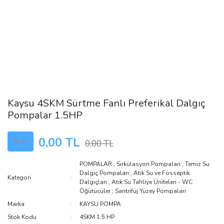
Kaysu 4SKM Sürtme Fanlı Preferikal Dalgıç
Pompalar 1.5HP
0,00 TL
%35
0,00 TL
POMPALAR
,
Sirkülasyon Pompaları
,
Temiz Su
Dalgıç Pompaları
,
Atık Su ve Fosseptik
Kategori
Dalgıçları
,
Atık Su Tahliye Üniteleri - WC
Öğütücüler
,
Santrifüj Yüzey Pompaları
Marka
KAYSU POMPA
Stok Kodu
4SKM 1.5 HP