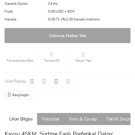
Garanti Süresi
24 Ay
Fiyat
0,00 USD + KDV
Havale
0,00 TL (%2,00 havale indirimi)
Gelince Haber Ver
Tavsiye Et
Yorum Yaz
Ürün Paylaş :
Karşılaştır
Ürün Bilgisi
Yorumlar
Soru & Cevap
Taksit Seçene
Kaysu 4SKM Sürtme Fanlı Preferikal Dalgıç