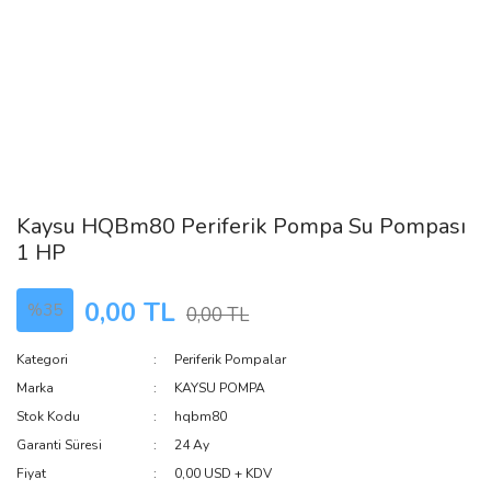
Kaysu HQBm80 Periferik Pompa Su Pompası
1 HP
0,00 TL
%35
0,00 TL
Kategori
Periferik Pompalar
Marka
KAYSU POMPA
Stok Kodu
hqbm80
Garanti Süresi
24 Ay
Fiyat
0,00 USD + KDV