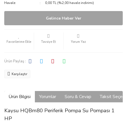
Havale
0,00 TL (%2,00 havale indirimi)
Gelince Haber Ver
Tavsiye Et
Yorum Yaz
Ürün Paylaş :
Karşılaştır
Ürün Bilgisi
Yorumlar
Soru & Cevap
Taksit Seçene
Kaysu HQBm80 Periferik Pompa Su Pompası 1
HP