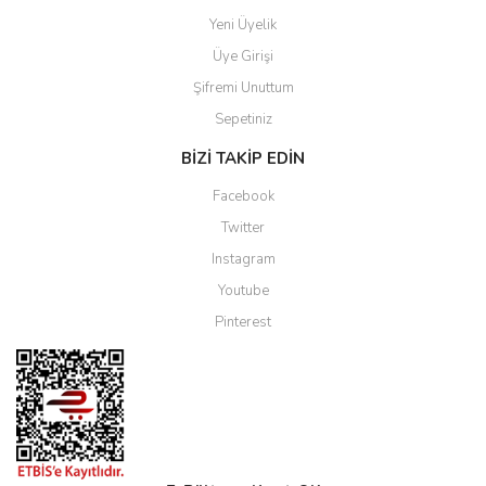
Yeni Üyelik
Üye Girişi
Şifremi Unuttum
Sepetiniz
BİZİ TAKİP EDİN
Facebook
Twitter
Instagram
Youtube
Pinterest