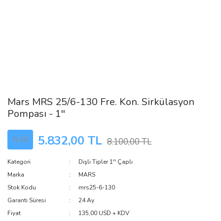
Mars MRS 25/6-130 Fre. Kon. Sirkülasyon
Pompası - 1''
5.832,00 TL
%28
8.100,00 TL
Kategori
Dişli Tipler 1'' Çaplı
Marka
MARS
Stok Kodu
mrs25-6-130
Garanti Süresi
24 Ay
Fiyat
135,00 USD + KDV