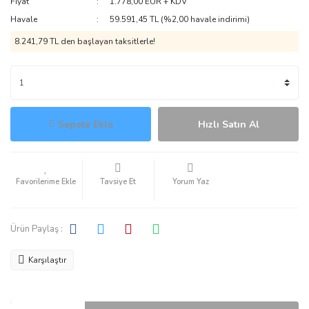
Fiyat
1.778,00 EUR + KDV
Havale
59.591,45 TL (%2,00 havale indirimi)
8.241,79 TL den başlayan taksitlerle!
Sepete Ekle
Hızlı Satın Al
Tavsiye Et
Yorum Yaz
Ürün Paylaş :
Karşılaştır