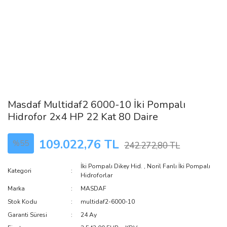
Masdaf Multidaf2 6000-10 İki Pompalı
Hidrofor 2x4 HP 22 Kat 80 Daire
109.022,76 TL
%55
242.272,80 TL
İki Pompalı Dikey Hid.
,
Noril Fanlı İki Pompalı
Kategori
Hidroforlar
Marka
MASDAF
Stok Kodu
multidaf2-6000-10
Garanti Süresi
24 Ay