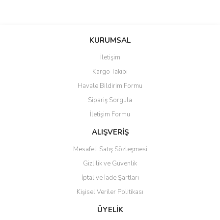
Bu ürünün fiyat bilgisi, resim, ürün açıklamalarında ve diğer
konularda yetersiz gördüğünüz noktaları öneri formunu kullanarak
Bu ürüne ilk yorumu siz yapın!
Ürün hakkında henüz soru sorulmamış.
KURUMSAL
tarafımıza iletebilirsiniz.
Görüş ve önerileriniz için teşekkür ederiz.
İletişim
Yorum Yaz
Soru Sor
Kargo Takibi
Ürün resmi kalitesiz, bozuk veya görüntülenemiyor.
Havale Bildirim Formu
Ürün açıklamasında eksik bilgiler bulunuyor.
Sipariş Sorgula
Ürün bilgilerinde hatalar bulunuyor.
İletişim Formu
Ürün fiyatı diğer sitelerden daha pahalı.
Bu ürüne benzer farklı alternatifler olmalı.
ALIŞVERİŞ
Mesafeli Satış Sözleşmesi
Gizlilik ve Güvenlik
İptal ve İade Şartları
Kişisel Veriler Politikası
Gönder
ÜYELİK