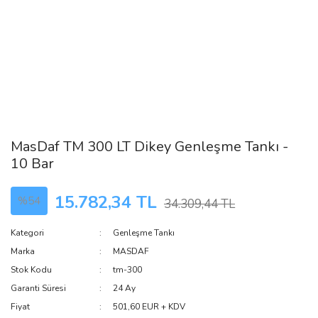
MasDaf TM 300 LT Dikey Genleşme Tankı -
10 Bar
15.782,34 TL
%54
34.309,44 TL
Kategori
Genleşme Tankı
Marka
MASDAF
Stok Kodu
tm-300
Garanti Süresi
24 Ay
Fiyat
501,60 EUR + KDV