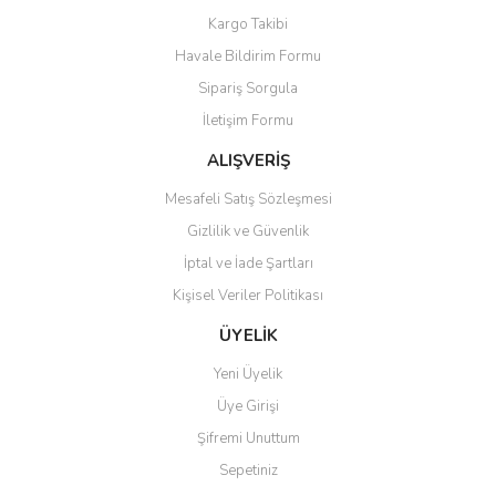
Yorum Yaz
Soru Sor
Kargo Takibi
Ürün resmi kalitesiz, bozuk veya görüntülenemiyor.
Havale Bildirim Formu
Ürün açıklamasında eksik bilgiler bulunuyor.
Sipariş Sorgula
Ürün bilgilerinde hatalar bulunuyor.
İletişim Formu
Ürün fiyatı diğer sitelerden daha pahalı.
Bu ürüne benzer farklı alternatifler olmalı.
ALIŞVERİŞ
Mesafeli Satış Sözleşmesi
Gizlilik ve Güvenlik
İptal ve İade Şartları
Kişisel Veriler Politikası
Gönder
ÜYELİK
Yeni Üyelik
Üye Girişi
Şifremi Unuttum
Sepetiniz