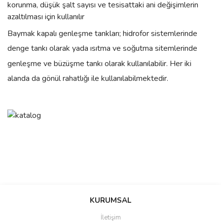
korunma, düşük şalt sayısı ve tesisattaki ani değişimlerin
azaltılması için kullanılır
Baymak kapalı genleşme tankları; hidrofor sistemlerinde
denge tankı olarak yada ısıtma ve soğutma sitemlerinde
genleşme ve büzüşme tankı olarak kullanılabilir. Her iki
alanda da gönül rahatlığı ile kullanılabilmektedir.
Bu ürünün fiyat bilgisi, resim, ürün açıklamalarında ve diğer
konularda yetersiz gördüğünüz noktaları öneri formunu kullanarak
Bu ürüne ilk yorumu siz yapın!
Ürün hakkında henüz soru sorulmamış.
KURUMSAL
tarafımıza iletebilirsiniz.
Görüş ve önerileriniz için teşekkür ederiz.
İletişim