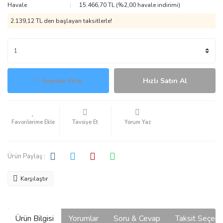
Havale
15.466,70 TL (%2,00 havale indirimi)
2.139,12 TL den başlayan taksitlerle!
Sepete Ekle
Hızlı Satın Al
Tavsiye Et
Yorum Yaz
Ürün Paylaş :
Karşılaştır
Ürün Bilgisi
Yorumlar
Soru & Cevap
Taksit Seçene