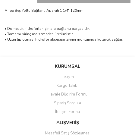
Mirox Beş Yollu Bağlantı Aparatı 1 1/4" 120mm
• Domestik hidroforlar için ara bağlantı parçasıdır.
• Tamamı pirinç malzemeden üretilmistir.
• Uzun tip olması hidrofor aksesuarlarının montajında kolaylık sağlar.
Bu ürünün fiyat bilgisi, resim, ürün açıklamalarında ve diğer
konularda yetersiz gördüğünüz noktaları öneri formunu kullanarak
Bu ürüne ilk yorumu siz yapın!
Ürün hakkında henüz soru sorulmamış.
KURUMSAL
tarafımıza iletebilirsiniz.
Görüş ve önerileriniz için teşekkür ederiz.
İletişim
Yorum Yaz
Soru Sor
Kargo Takibi
Ürün resmi kalitesiz, bozuk veya görüntülenemiyor.
Havale Bildirim Formu
Ürün açıklamasında eksik bilgiler bulunuyor.
Sipariş Sorgula
Ürün bilgilerinde hatalar bulunuyor.
İletişim Formu
Ürün fiyatı diğer sitelerden daha pahalı.
Bu ürüne benzer farklı alternatifler olmalı.
ALIŞVERİŞ
Mesafeli Satış Sözleşmesi