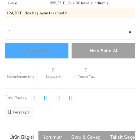
Havale
899,35 TL (%2,00 havale indirimi)
124,38 TL den başlayan taksitlerle!
Sepete Ekle
Hızlı Satın Al
Tavsiye Et
Yorum Yaz
Ürün Paylaş :
Karşılaştır
Ürün Bilgisi
Yorumlar
Soru & Cevap
Taksit Seçene