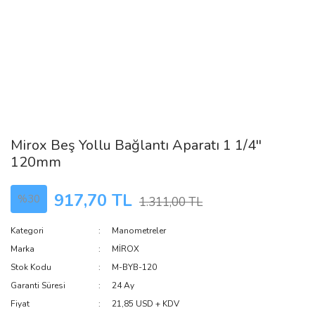
Mirox Beş Yollu Bağlantı Aparatı 1 1/4''
120mm
917,70 TL
%30
1.311,00 TL
Kategori
Manometreler
Marka
MİROX
Stok Kodu
M-BYB-120
Garanti Süresi
24 Ay
Fiyat
21,85 USD + KDV