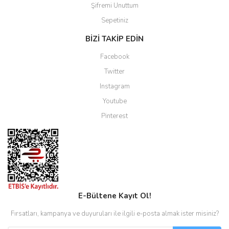
Şifremi Unuttum
Sepetiniz
BİZİ TAKİP EDİN
Facebook
Twitter
Instagram
Youtube
Pinterest
E-Bültene Kayıt Ol!
Fırsatları, kampanya ve duyuruları ile ilgili e-posta almak ister misiniz?