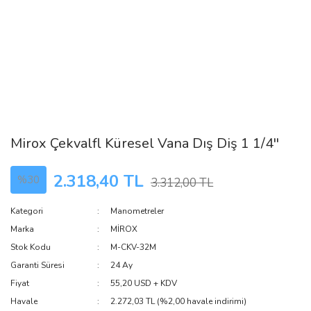
Mirox Çekvalfl Küresel Vana Dış Diş 1 1/4''
2.318,40 TL
%30
3.312,00 TL
Kategori
Manometreler
Marka
MİROX
Stok Kodu
M-CKV-32M
Garanti Süresi
24 Ay
Fiyat
55,20 USD + KDV
Havale
2.272,03 TL (%2,00 havale indirimi)