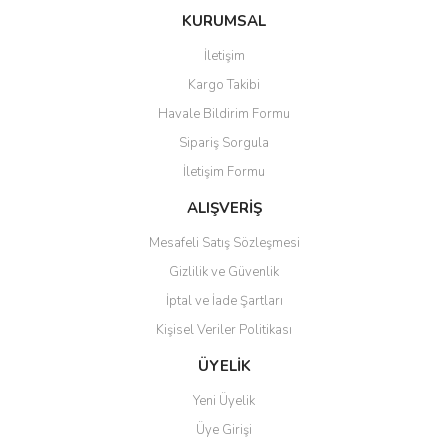
konularda yetersiz gördüğünüz noktaları öneri formunu kullanarak
Bu ürüne ilk yorumu siz yapın!
Ürün hakkında henüz soru sorulmamış.
KURUMSAL
tarafımıza iletebilirsiniz.
Görüş ve önerileriniz için teşekkür ederiz.
İletişim
Yorum Yaz
Soru Sor
Kargo Takibi
Ürün resmi kalitesiz, bozuk veya görüntülenemiyor.
Havale Bildirim Formu
Ürün açıklamasında eksik bilgiler bulunuyor.
Sipariş Sorgula
Ürün bilgilerinde hatalar bulunuyor.
İletişim Formu
Ürün fiyatı diğer sitelerden daha pahalı.
Bu ürüne benzer farklı alternatifler olmalı.
ALIŞVERİŞ
Mesafeli Satış Sözleşmesi
Gizlilik ve Güvenlik
İptal ve İade Şartları
Kişisel Veriler Politikası
Gönder
ÜYELİK
Yeni Üyelik
Üye Girişi