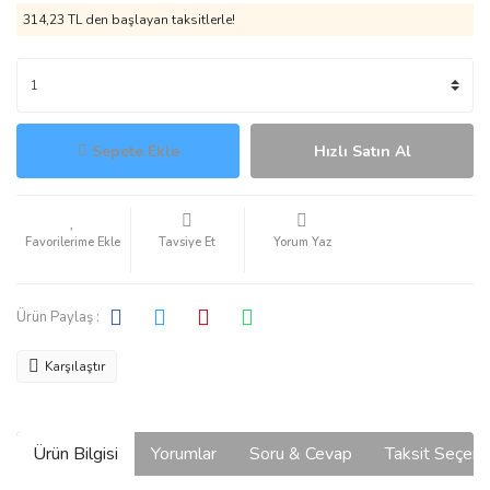
314,23 TL den başlayan taksitlerle!
Sepete Ekle
Hızlı Satın Al
Tavsiye Et
Yorum Yaz
Ürün Paylaş :
Karşılaştır
Ürün Bilgisi
Yorumlar
Soru & Cevap
Taksit Seçene