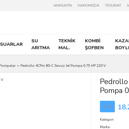
ANASAYFA
HAKKIMIZDA
TESLİMAT
İ
SU
TEKNİK
KOMBİ
KAZA
ESUARLAR
ARITMA
MAL.
ŞOFBEN
BOYL
 Pompalar
Pedrollo 4CPm 80-C Sessiz Jet Pompa 0.75 HP 220 V
Pedrollo
Pompa 0
18.
%35
Kategori
Marka