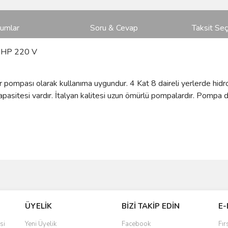
rumlar
Soru & Cevap
Taksit Seç
5 HP 220 V
r pompası olarak kullanıma uygundur. 4
Kat 8 daireli yerlerde hidr
pasitesi vardır. İtalyan kalitesi uzun ömürlü pompalardır. Pompa dı
ve diğer konularda yetersiz gördüğünüz noktaları öneri formunu kullanarak taraf
Bu ürüne ilk yorumu siz yapın!
Ürün hakkında henüz soru sorulmamış.
ÜYELİK
BİZİ TAKİP EDİN
E-
r.
Yorum Yaz
Soru Sor
si
Yeni Üyelik
Facebook
Fır