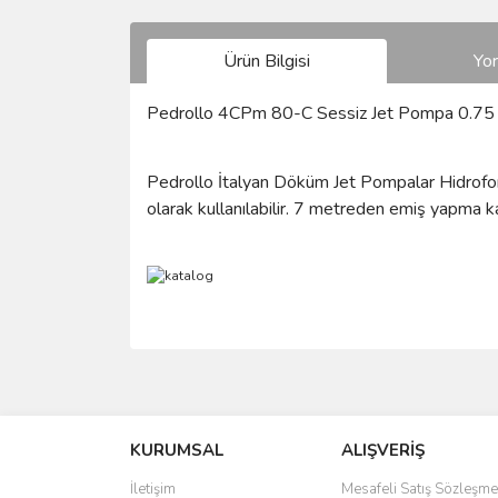
Ürün Bilgisi
Yo
Pedrollo 4CPm 80-C Sessiz Jet Pompa 0.7
Pedrollo İtalyan Döküm Jet Pompalar Hidrofo
olarak kullanılabilir. 7 metreden emiş yapma ka
Bu ürünün fiyat bilgisi, resim, ürün açıklamalarında 
Görüş ve önerileriniz için teşekkür ederiz.
KURUMSAL
ALIŞVERİŞ
Ürün resmi kalitesiz, bozuk veya görüntülenemiyo
Ürün açıklamasında eksik bilgiler bulunuyor.
İletişim
Mesafeli Satış Sözleşme