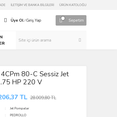
ADE
İLETİŞİM VE BANKA BİLGİLERİ
ÜRÜN KATOLOĞU
Üye Ol
Giriş Yap
Sepetim
/
N
ER
 4CPm 80-C Sessiz Jet
.75 HP 220 V
206,37 TL
28.009,80 TL
Jet Pompalar
PEDROLLO