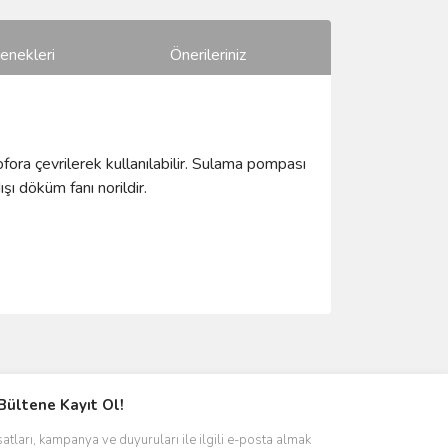
enekleri
Önerileriniz
ofora çevrilerek kullanılabilir. Sulama pompası
şı döküm fanı norildir.
ımıza iletebilirsiniz.
Bültene Kayıt Ol!
satları, kampanya ve duyuruları ile ilgili e-posta almak