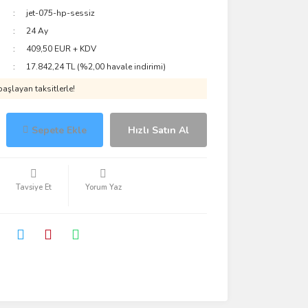
jet-075-hp-sessiz
24 Ay
409,50 EUR + KDV
17.842,24 TL (%2,00 havale indirimi)
aşlayan taksitlerle!
Sepete Ekle
Hızlı Satın Al
Tavsiye Et
Yorum Yaz