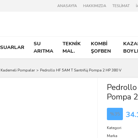
ANASAYFA
HAKKIMIZDA
TESLİMAT
İ
SU
TEKNİK
KOMBİ
KAZA
ESUARLAR
ARITMA
MAL.
ŞOFBEN
BOYL
 Kademeli Pompalar
Pedrollo HF 5AM T Santrifüj Pompa 2 HP 380 V
Pedrollo
Pompa 2
34.
%35
Kategori
Marka