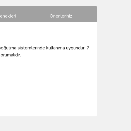
enekleri
Önerileriniz
ve soğutma sistemlerinde kullanıma uygundur. 7
korumalıdır.
ımıza iletebilirsiniz.