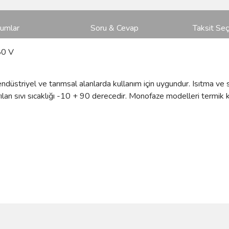
rumlar
Soru & Cevap
Taksit Seç
80 V
, endüstriyel ve tarımsal alanlarda kullanım için uygundur. Isıtma 
lan sıvı sıcaklığı -10 + 90 derecedir. Monofaze modelleri termik 
ve diğer konularda yetersiz gördüğünüz noktaları öneri formunu kullanarak taraf