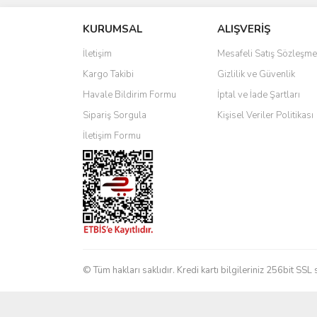
KURUMSAL
ALIŞVERİŞ
Ürün resmi kalitesiz, bozuk veya görüntülenemiyo
Ürün açıklamasında eksik bilgiler bulunuyor.
İletişim
Mesafeli Satış Sözleşme
Ürün bilgilerinde hatalar bulunuyor.
Kargo Takibi
Gizlilik ve Güvenlik
Ürün fiyatı diğer sitelerden daha pahalı.
Havale Bildirim Formu
İptal ve İade Şartları
Bu ürüne benzer farklı alternatifler olmalı.
Sipariş Sorgula
Kişisel Veriler Politikası
İletişim Formu
© Tüm hakları saklıdır. Kredi kartı bilgileriniz 256bit SSL 