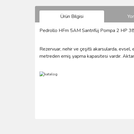
Ürün Bilgisi
Yo
Pedrollo HFm 5AM Santrifüj Pompa 2 HP 3
Rezervuar, nehir ve çeşitli akarsularda, evsel
metreden emiş yapma kapasitesi vardır. Aktarı
Bu ürünün fiyat bilgisi, resim, ürün açıklamalarında 
Görüş ve önerileriniz için teşekkür ederiz.