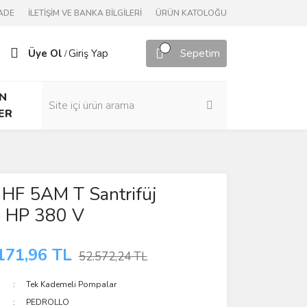
ADE
İLETİŞİM VE BANKA BİLGİLERİ
ÜRÜN KATOLOĞU
Üye Ol
Giriş Yap
Sepetim
/
N
ER
 HF 5AM T Santrifüj
 HP 380 V
171,96 TL
52.572,24 TL
Tek Kademeli Pompalar
PEDROLLO