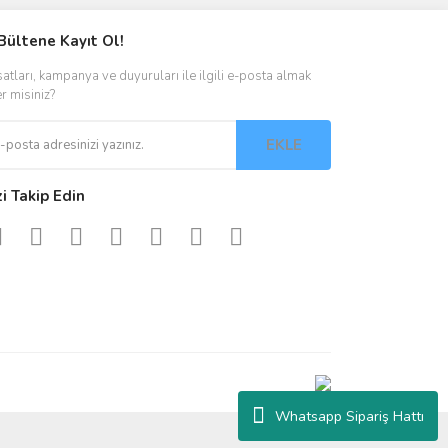
Bültene Kayıt Ol!
satları, kampanya ve duyuruları ile ilgili e-posta almak
er misiniz?
EKLE
zi Takip Edin
Whatsapp Sipariş Hattı