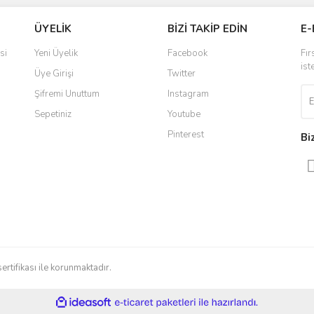
Bu ürüne ilk yorumu siz yapın!
Ürün hakkında henüz soru sorulmamış.
ÜYELİK
BİZİ TAKİP EDİN
E-
r.
Yorum Yaz
Soru Sor
si
Yeni Üyelik
Facebook
Fır
ist
Üye Girişi
Twitter
Şifremi Unuttum
Instagram
Sepetiniz
Youtube
Pinterest
Bi
Gönder
sertifikası ile korunmaktadır.
ile
ideasoft
e-