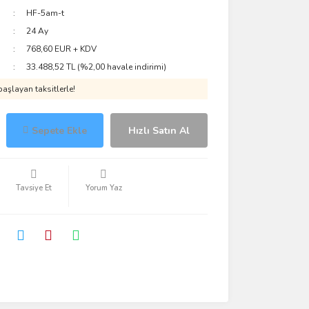
HF-5am-t
24 Ay
768,60 EUR + KDV
33.488,52 TL (%2,00 havale indirimi)
aşlayan taksitlerle!
Sepete Ekle
Hızlı Satın Al
Tavsiye Et
Yorum Yaz