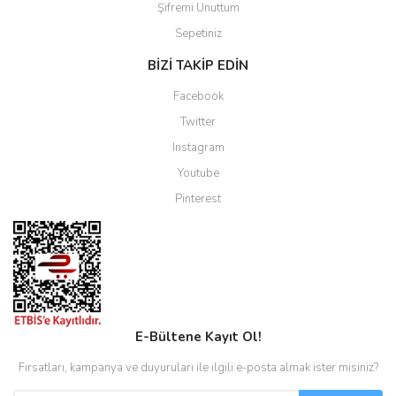
Şifremi Unuttum
Sepetiniz
BİZİ TAKİP EDİN
Facebook
Twitter
Instagram
Youtube
Pinterest
E-Bültene Kayıt Ol!
Fırsatları, kampanya ve duyuruları ile ilgili e-posta almak ister misiniz?