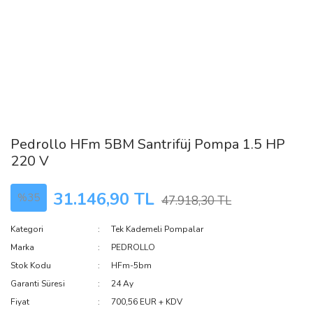
Pedrollo HFm 5BM Santrifüj Pompa 1.5 HP
220 V
31.146,90 TL
%35
47.918,30 TL
Kategori
Tek Kademeli Pompalar
Marka
PEDROLLO
Stok Kodu
HFm-5bm
Garanti Süresi
24 Ay
Fiyat
700,56 EUR + KDV