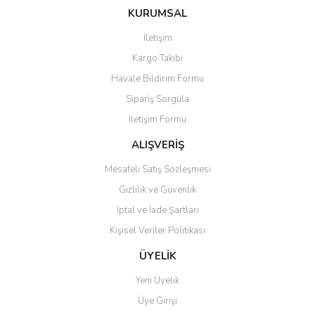
konularda yetersiz gördüğünüz noktaları öneri formunu kullanarak
Bu ürüne ilk yorumu siz yapın!
Ürün hakkında henüz soru sorulmamış.
KURUMSAL
tarafımıza iletebilirsiniz.
Görüş ve önerileriniz için teşekkür ederiz.
İletişim
Yorum Yaz
Soru Sor
Kargo Takibi
Ürün resmi kalitesiz, bozuk veya görüntülenemiyor.
Havale Bildirim Formu
Ürün açıklamasında eksik bilgiler bulunuyor.
Sipariş Sorgula
Ürün bilgilerinde hatalar bulunuyor.
İletişim Formu
Ürün fiyatı diğer sitelerden daha pahalı.
Bu ürüne benzer farklı alternatifler olmalı.
ALIŞVERİŞ
Mesafeli Satış Sözleşmesi
Gizlilik ve Güvenlik
İptal ve İade Şartları
Kişisel Veriler Politikası
Gönder
ÜYELİK
Yeni Üyelik
Üye Girişi