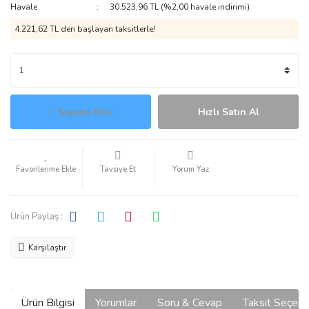
Havale
30.523,96 TL (%2,00 havale indirimi)
4.221,62 TL den başlayan taksitlerle!
Sepete Ekle
Hızlı Satın Al
Tavsiye Et
Yorum Yaz
Ürün Paylaş :
Karşılaştır
Ürün Bilgisi
Yorumlar
Soru & Cevap
Taksit Seçene