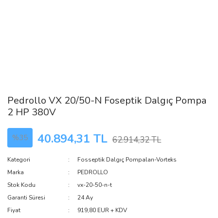
Pedrollo VX 20/50-N Foseptik Dalgıç Pompa
2 HP 380V
40.894,31 TL
%35
62.914,32 TL
Kategori
Fosseptik Dalgıç Pompaları-Vorteks
Marka
PEDROLLO
Stok Kodu
vx-20-50-n-t
Garanti Süresi
24 Ay
Fiyat
919,80 EUR + KDV