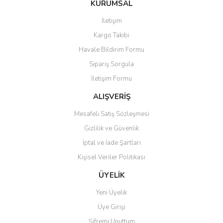
KURUMSAL
tarafımıza iletebilirsiniz.
Görüş ve önerileriniz için teşekkür ederiz.
İletişim
Yorum Yaz
Soru Sor
Kargo Takibi
Ürün resmi kalitesiz, bozuk veya görüntülenemiyor.
Havale Bildirim Formu
Ürün açıklamasında eksik bilgiler bulunuyor.
Sipariş Sorgula
Ürün bilgilerinde hatalar bulunuyor.
İletişim Formu
Ürün fiyatı diğer sitelerden daha pahalı.
Bu ürüne benzer farklı alternatifler olmalı.
ALIŞVERİŞ
Mesafeli Satış Sözleşmesi
Gizlilik ve Güvenlik
İptal ve İade Şartları
Kişisel Veriler Politikası
Gönder
ÜYELİK
Yeni Üyelik
Üye Girişi
Şifremi Unuttum