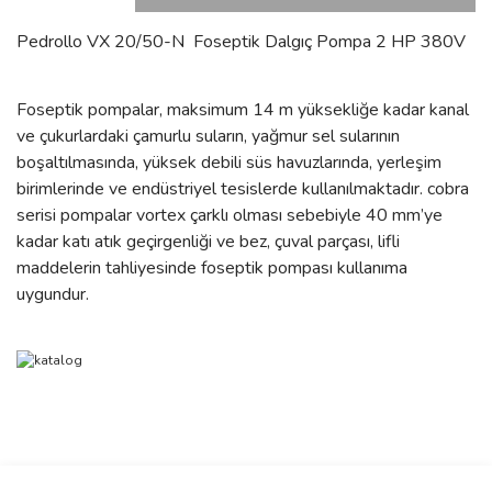
Pedrollo VX 20/50-N Foseptik Dalgıç Pompa 2 HP 380V
Foseptik pompalar, maksimum 14 m yüksekliğe kadar kanal
ve çukurlardaki çamurlu suların, yağmur sel sularının
boşaltılmasında, yüksek debili süs havuzlarında, yerleşim
birimlerinde ve endüstriyel tesislerde kullanılmaktadır. cobra
serisi pompalar vortex çarklı olması sebebiyle 40 mm’ye
kadar katı atık geçirgenliği ve bez, çuval parçası, lifli
maddelerin tahliyesinde foseptik pompası kullanıma
uygundur.
Bu ürünün fiyat bilgisi, resim, ürün açıklamalarında ve diğer
konularda yetersiz gördüğünüz noktaları öneri formunu kullanarak
Bu ürüne ilk yorumu siz yapın!
Ürün hakkında henüz soru sorulmamış.