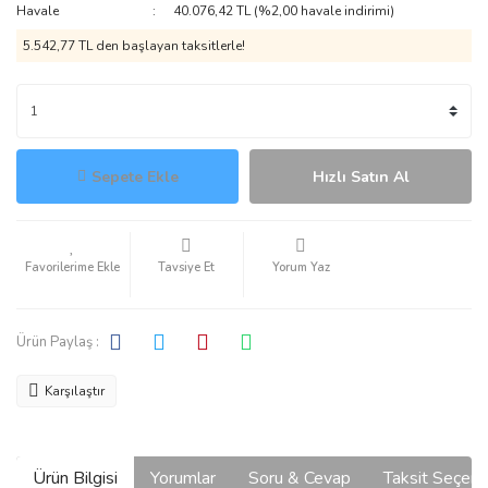
Havale
40.076,42 TL (%2,00 havale indirimi)
5.542,77 TL den başlayan taksitlerle!
Sepete Ekle
Hızlı Satın Al
Tavsiye Et
Yorum Yaz
Ürün Paylaş :
Karşılaştır
Ürün Bilgisi
Yorumlar
Soru & Cevap
Taksit Seçene