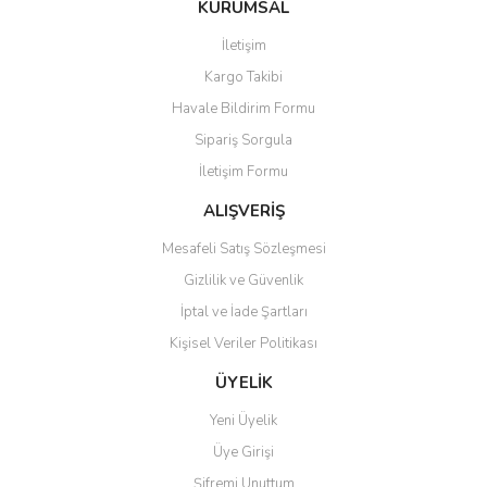
KURUMSAL
tarafımıza iletebilirsiniz.
Görüş ve önerileriniz için teşekkür ederiz.
İletişim
Yorum Yaz
Soru Sor
Kargo Takibi
Ürün resmi kalitesiz, bozuk veya görüntülenemiyor.
Havale Bildirim Formu
Ürün açıklamasında eksik bilgiler bulunuyor.
Sipariş Sorgula
Ürün bilgilerinde hatalar bulunuyor.
İletişim Formu
Ürün fiyatı diğer sitelerden daha pahalı.
Bu ürüne benzer farklı alternatifler olmalı.
ALIŞVERİŞ
Mesafeli Satış Sözleşmesi
Gizlilik ve Güvenlik
İptal ve İade Şartları
Kişisel Veriler Politikası
Gönder
ÜYELİK
Yeni Üyelik
Üye Girişi
Şifremi Unuttum