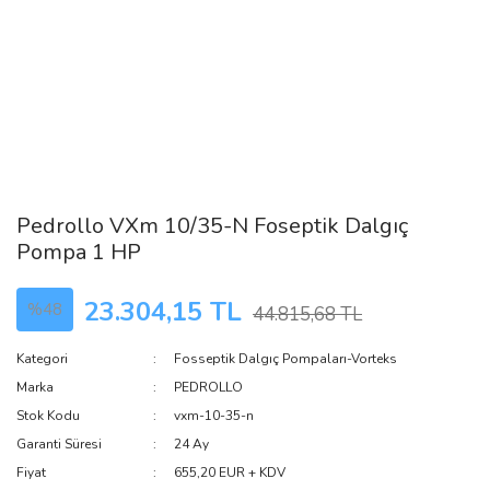
Pedrollo VXm 10/35-N Foseptik Dalgıç
Pompa 1 HP
23.304,15 TL
%48
44.815,68 TL
Kategori
Fosseptik Dalgıç Pompaları-Vorteks
Marka
PEDROLLO
Stok Kodu
vxm-10-35-n
Garanti Süresi
24 Ay
Fiyat
655,20 EUR + KDV