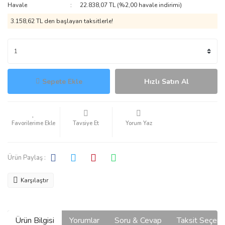
Havale
22.838,07 TL (%2,00 havale indirimi)
3.158,62 TL den başlayan taksitlerle!
Sepete Ekle
Hızlı Satın Al
Tavsiye Et
Yorum Yaz
Ürün Paylaş :
Karşılaştır
Ürün Bilgisi
Yorumlar
Soru & Cevap
Taksit Seçene