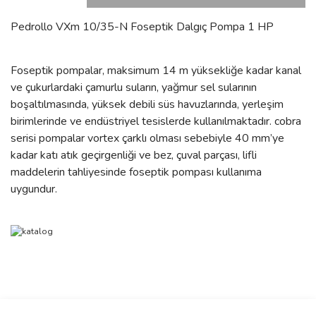
Pedrollo VXm 10/35-N Foseptik Dalgıç Pompa 1 HP
Foseptik pompalar, maksimum 14 m yüksekliğe kadar kanal
ve çukurlardaki çamurlu suların, yağmur sel sularının
boşaltılmasında, yüksek debili süs havuzlarında, yerleşim
birimlerinde ve endüstriyel tesislerde kullanılmaktadır. cobra
serisi pompalar vortex çarklı olması sebebiyle 40 mm’ye
kadar katı atık geçirgenliği ve bez, çuval parçası, lifli
maddelerin tahliyesinde foseptik pompası kullanıma
uygundur.
Bu ürünün fiyat bilgisi, resim, ürün açıklamalarında ve diğer
konularda yetersiz gördüğünüz noktaları öneri formunu kullanarak
Bu ürüne ilk yorumu siz yapın!
Ürün hakkında henüz soru sorulmamış.