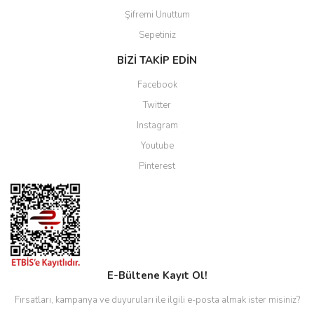
Şifremi Unuttum
Sepetiniz
BİZİ TAKİP EDİN
Facebook
Twitter
Instagram
Youtube
Pinterest
E-Bültene Kayıt Ol!
Fırsatları, kampanya ve duyuruları ile ilgili e-posta almak ister misiniz?