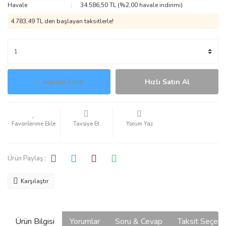
Havale
34.586,50 TL (%2,00 havale indirimi)
4.783,49 TL den başlayan taksitlerle!
Sepete Ekle
Hızlı Satın Al
Tavsiye Et
Yorum Yaz
Ürün Paylaş :
Karşılaştır
Ürün Bilgisi
Yorumlar
Soru & Cevap
Taksit Seçene