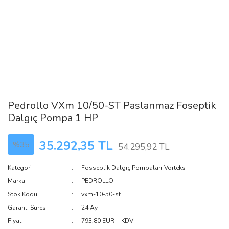
Pedrollo VXm 10/50-ST Paslanmaz Foseptik
Dalgıç Pompa 1 HP
35.292,35 TL
%35
54.295,92 TL
Kategori
Fosseptik Dalgıç Pompaları-Vorteks
Marka
PEDROLLO
Stok Kodu
vxm-10-50-st
Garanti Süresi
24 Ay
Fiyat
793,80 EUR + KDV