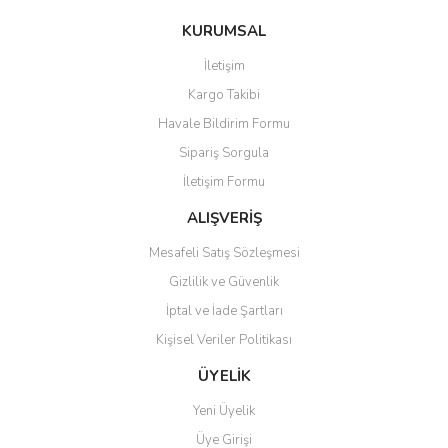
konularda yetersiz gördüğünüz noktaları öneri formunu kullanarak
Bu ürüne ilk yorumu siz yapın!
Ürün hakkında henüz soru sorulmamış.
KURUMSAL
tarafımıza iletebilirsiniz.
Görüş ve önerileriniz için teşekkür ederiz.
İletişim
Yorum Yaz
Soru Sor
Kargo Takibi
Ürün resmi kalitesiz, bozuk veya görüntülenemiyor.
Havale Bildirim Formu
Ürün açıklamasında eksik bilgiler bulunuyor.
Sipariş Sorgula
Ürün bilgilerinde hatalar bulunuyor.
İletişim Formu
Ürün fiyatı diğer sitelerden daha pahalı.
Bu ürüne benzer farklı alternatifler olmalı.
ALIŞVERİŞ
Mesafeli Satış Sözleşmesi
Gizlilik ve Güvenlik
İptal ve İade Şartları
Kişisel Veriler Politikası
Gönder
ÜYELİK
Yeni Üyelik
Üye Girişi