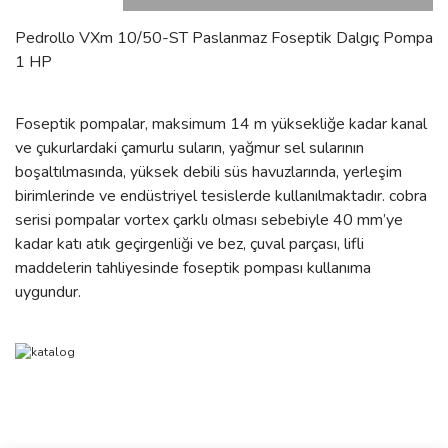
Pedrollo VXm 10/50-ST Paslanmaz Foseptik Dalgıç Pompa
1 HP
Foseptik pompalar, maksimum 14 m yüksekliğe kadar kanal
ve çukurlardaki çamurlu suların, yağmur sel sularının
boşaltılmasında, yüksek debili süs havuzlarında, yerleşim
birimlerinde ve endüstriyel tesislerde kullanılmaktadır. cobra
serisi pompalar vortex çarklı olması sebebiyle 40 mm’ye
kadar katı atık geçirgenliği ve bez, çuval parçası, lifli
maddelerin tahliyesinde foseptik pompası kullanıma
uygundur.
Bu ürünün fiyat bilgisi, resim, ürün açıklamalarında ve diğer