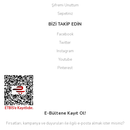
Şifremi Unuttum
Sepetiniz
BİZİ TAKİP EDİN
Facebook
Twitter
Instagram
Youtube
Pinterest
E-Bültene Kayıt Ol!
Fırsatları, kampanya ve duyuruları ile ilgili e-posta almak ister misiniz?