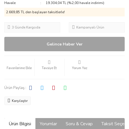
Havale
19.304,04 TL (%2,00 havale indirimi)
2.669,85 TL den başlayan taksitlerle!
3 Günde Kargoda
Kampanyalı Ürün
Gelince Haber Ver
Tavsiye Et
Yorum Yaz
Ürün Paylaş :
Karşılaştır
Ürün Bilgisi
Yorumlar
Soru & Cevap
Taksit Seçene