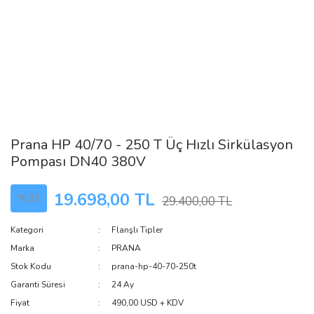
Prana HP 40/70 - 250 T Üç Hızlı Sirkülasyon
Pompası DN40 380V
19.698,00 TL
%33
29.400,00 TL
Kategori
Flanşlı Tipler
Marka
PRANA
Stok Kodu
prana-hp-40-70-250t
Garanti Süresi
24 Ay
Fiyat
490,00 USD + KDV