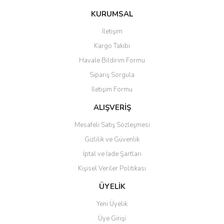
konularda yetersiz gördüğünüz noktaları öneri formunu kullanarak
Bu ürüne ilk yorumu siz yapın!
Ürün hakkında henüz soru sorulmamış.
KURUMSAL
tarafımıza iletebilirsiniz.
Görüş ve önerileriniz için teşekkür ederiz.
İletişim
Yorum Yaz
Soru Sor
Kargo Takibi
Ürün resmi kalitesiz, bozuk veya görüntülenemiyor.
Havale Bildirim Formu
Ürün açıklamasında eksik bilgiler bulunuyor.
Sipariş Sorgula
Ürün bilgilerinde hatalar bulunuyor.
İletişim Formu
Ürün fiyatı diğer sitelerden daha pahalı.
Bu ürüne benzer farklı alternatifler olmalı.
ALIŞVERİŞ
Mesafeli Satış Sözleşmesi
Gizlilik ve Güvenlik
İptal ve İade Şartları
Kişisel Veriler Politikası
Gönder
ÜYELİK
Yeni Üyelik
Üye Girişi