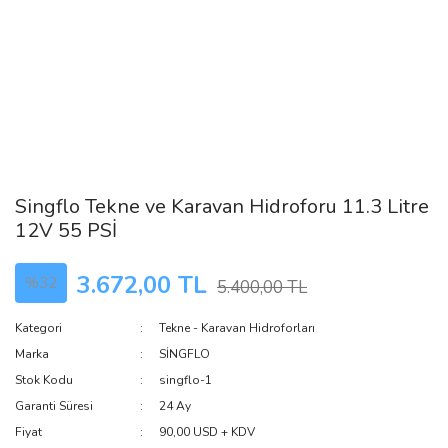
Singflo Tekne ve Karavan Hidroforu 11.3 Litre
12V 55 PSİ
3.672,00 TL
%32
5.400,00 TL
Kategori
Tekne - Karavan Hidroforları
Marka
SİNGFLO
Stok Kodu
singflo-1
Garanti Süresi
24 Ay
Fiyat
90,00 USD + KDV