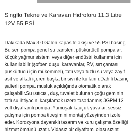
Singflo Tekne ve Karavan Hidroforu 11.3 Litre
12V 55 PSİ
Dakikada Max 3.0 Galon kapasite akışı ve 55 PSI basınç,
Bu seri pompa genel su transferi, püskürtücü pompalar,
küçük yağmur sistemi veya diğer endüstri kullanımı için
kullanılabilir (şofben duşu, karavanlar, RV, sırt çantası
püskürtücü için mükemmel), tatlı veya tuzlu su veya zayıf
asit ve alkali içeren başka bir sıvı ile kullanın.Dahili basınç
şalterli pompa, musluk açıldığında otomatik olarak
çalışabilir.Su ısıtıcısı, duş, tuvalet bulunan çoğu geminin
tatlı su ihtiyacını karşılamak üzere tasarlanmış 3GPM 12
volt diyaframlı pompa .Yumuşak kauçuk yuvalar, sessiz
çalışma için pompa titreşimini montaj yüzeyinden izole
eder. Korozyona dayanıklı tasarım ve kuru çalışma özelliği
hizmet ömrünü uzatır. Vidasız bir diyafram, olası sızıntı