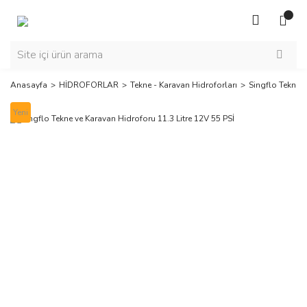
Anasayfa
HİDROFORLAR
Tekne - Karavan Hidroforları
Singflo Tekne v
Yeni