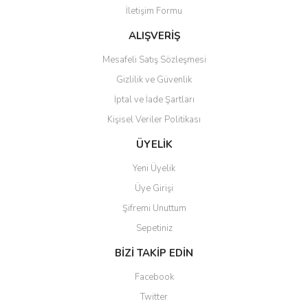
İletişim Formu
Ürün fiyatı diğer sitelerden daha pahalı.
Bu ürüne benzer farklı alternatifler olmalı.
ALIŞVERİŞ
Mesafeli Satış Sözleşmesi
Gizlilik ve Güvenlik
İptal ve İade Şartları
Kişisel Veriler Politikası
Gönder
ÜYELİK
Yeni Üyelik
Üye Girişi
Şifremi Unuttum
Sepetiniz
BİZİ TAKİP EDİN
Facebook
Twitter