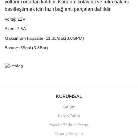
yollarını ortadan kaldırır. Kurulum kolaylığı ve rutin bakımı
basitleştirmek için hızlı bağlantı parçaları dahildir.
Voltaj: 12V
Akım: 7.5A
Maksimum kapasite: 11.3L/dak(3.0GPM)
Basınç: 55psi (3.8Bar)
Bu ürünün fiyat bilgisi, resim, ürün açıklamalarında ve diğer
konularda yetersiz gördüğünüz noktaları öneri formunu kullanarak
Bu ürüne ilk yorumu siz yapın!
Ürün hakkında henüz soru sorulmamış.
KURUMSAL
tarafımıza iletebilirsiniz.
Görüş ve önerileriniz için teşekkür ederiz.
İletişim
Yorum Yaz
Soru Sor
Kargo Takibi
Ürün resmi kalitesiz, bozuk veya görüntülenemiyor.
Havale Bildirim Formu
Ürün açıklamasında eksik bilgiler bulunuyor.
Sipariş Sorgula
Ürün bilgilerinde hatalar bulunuyor.