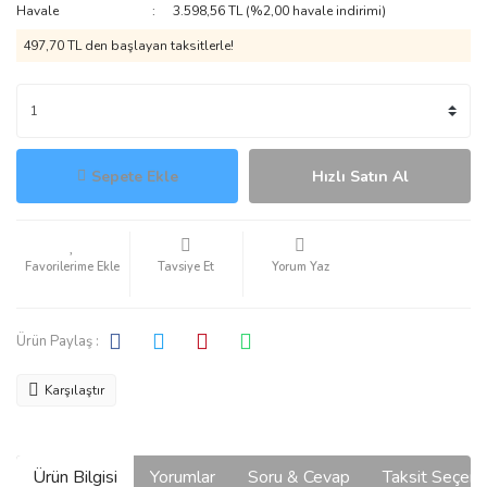
Havale
3.598,56 TL (%2,00 havale indirimi)
497,70 TL den başlayan taksitlerle!
Sepete Ekle
Hızlı Satın Al
Tavsiye Et
Yorum Yaz
Ürün Paylaş :
Karşılaştır
Ürün Bilgisi
Yorumlar
Soru & Cevap
Taksit Seçene