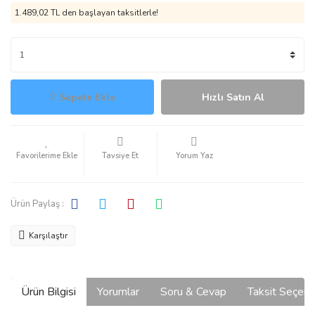
1.489,02 TL den başlayan taksitlerle!
Sepete Ekle
Hızlı Satın Al
Tavsiye Et
Yorum Yaz
Ürün Paylaş :
Karşılaştır
Ürün Bilgisi
Yorumlar
Soru & Cevap
Taksit Seçene