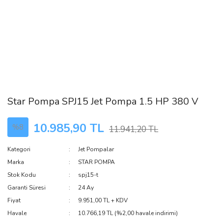
Star Pompa SPJ15 Jet Pompa 1.5 HP 380 V
10.985,90 TL
%8
11.941,20 TL
Kategori
Jet Pompalar
Marka
STAR POMPA
Stok Kodu
spj15-t
Garanti Süresi
24 Ay
Fiyat
9.951,00 TL + KDV
Havale
10.766,19 TL (%2,00 havale indirimi)