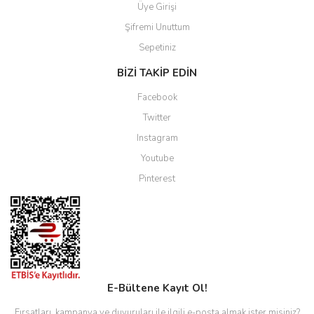
Üye Girişi
Şifremi Unuttum
Sepetiniz
BİZİ TAKİP EDİN
Facebook
Twitter
Instagram
Youtube
Pinterest
E-Bültene Kayıt Ol!
Fırsatları, kampanya ve duyuruları ile ilgili e-posta almak ister misiniz?