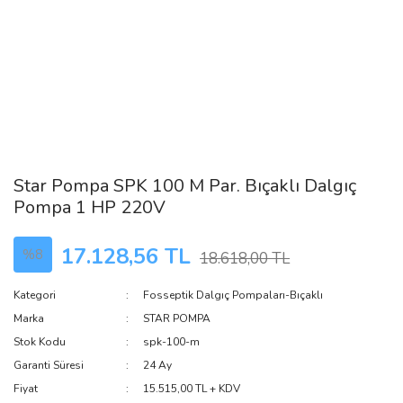
Star Pompa SPK 100 M Par. Bıçaklı Dalgıç
Pompa 1 HP 220V
17.128,56 TL
%8
18.618,00 TL
Kategori
Fosseptik Dalgıç Pompaları-Bıçaklı
Marka
STAR POMPA
Stok Kodu
spk-100-m
Garanti Süresi
24 Ay
Fiyat
15.515,00 TL + KDV