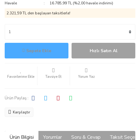
Havale
16.785,99 TL (%2,00 havale indirimi)
2.321,59 TL den başlayan taksitlerle!
Sepete Ekle
Hızlı Satın Al
Tavsiye Et
Yorum Yaz
Ürün Paylaş :
Karşılaştır
Ürün Bilgisi
Yorumlar
Soru & Cevap
Taksit Seçene