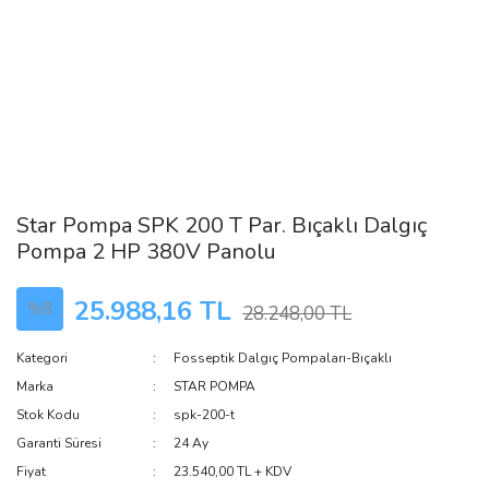
Star Pompa SPK 200 T Par. Bıçaklı Dalgıç
Pompa 2 HP 380V Panolu
25.988,16 TL
%8
28.248,00 TL
Kategori
Fosseptik Dalgıç Pompaları-Bıçaklı
Marka
STAR POMPA
Stok Kodu
spk-200-t
Garanti Süresi
24 Ay
Fiyat
23.540,00 TL + KDV