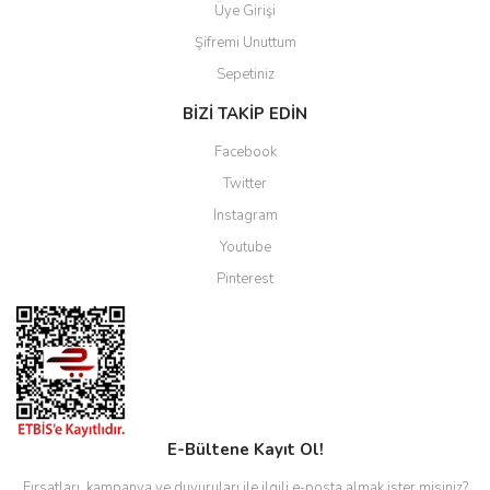
Üye Girişi
Şifremi Unuttum
Sepetiniz
BİZİ TAKİP EDİN
Facebook
Twitter
Instagram
Youtube
Pinterest
E-Bültene Kayıt Ol!
Fırsatları, kampanya ve duyuruları ile ilgili e-posta almak ister misiniz?