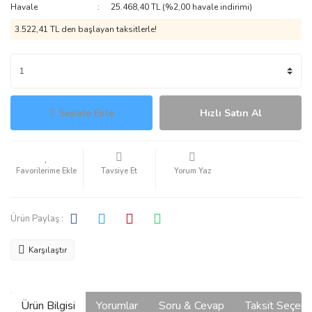
Havale
25.468,40 TL (%2,00 havale indirimi)
3.522,41 TL den başlayan taksitlerle!
Sepete Ekle
Hızlı Satın Al
Tavsiye Et
Yorum Yaz
Ürün Paylaş :
Karşılaştır
Ürün Bilgisi
Yorumlar
Soru & Cevap
Taksit Seçene