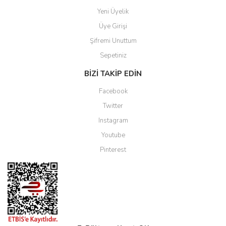
Yeni Üyelik
Üye Girişi
Şifremi Unuttum
Sepetiniz
BİZİ TAKİP EDİN
Facebook
Twitter
Instagram
Youtube
Pinterest