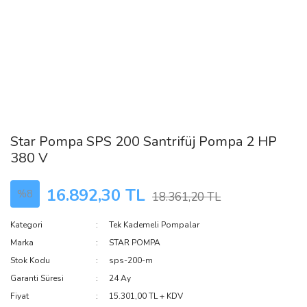
Star Pompa SPS 200 Santrifüj Pompa 2 HP
380 V
16.892,30 TL
%8
18.361,20 TL
Kategori
Tek Kademeli Pompalar
Marka
STAR POMPA
Stok Kodu
sps-200-m
Garanti Süresi
24 Ay
Fiyat
15.301,00 TL + KDV