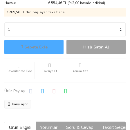
Havale
16.554,46 TL (%2,00 havale indirimi)
2.289,56 TL den başlayan taksitlerle!
Sepete Ekle
Hızlı Satın Al
Tavsiye Et
Yorum Yaz
Ürün Paylaş :
Karşılaştır
Ürün Bilgisi
Yorumlar
Soru & Cevap
Taksit Seçene