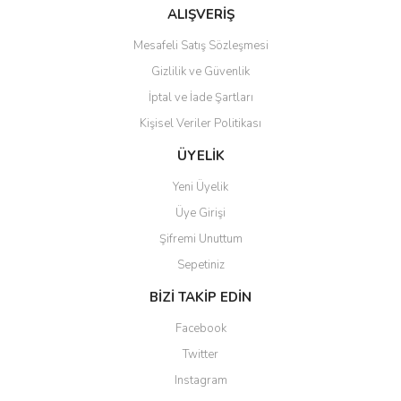
Bu ürüne benzer farklı alternatifler olmalı.
ALIŞVERİŞ
Mesafeli Satış Sözleşmesi
Gizlilik ve Güvenlik
İptal ve İade Şartları
Kişisel Veriler Politikası
Gönder
ÜYELİK
Yeni Üyelik
Üye Girişi
Şifremi Unuttum
Sepetiniz
BİZİ TAKİP EDİN
Facebook
Twitter
Instagram