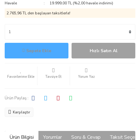
Havale
19.999,00 TL (%2,00 havale indirimi)
2.765,96 TL den başlayan taksitlerle!
Sepete Ekle
Hızlı Satın Al
Tavsiye Et
Yorum Yaz
Ürün Paylaş :
Karşılaştır
Ürün Bilgisi
Yorumlar
Soru & Cevap
Taksit Seçene