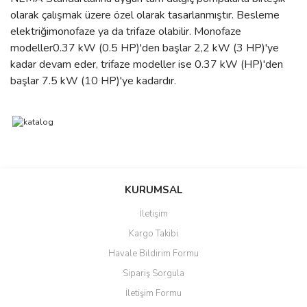
olarak çalışmak üzere özel olarak tasarlanmıştır. Besleme
elektriğimonofaze ya da trifaze olabilir. Monofaze
modeller0.37 kW (0.5 HP)'den başlar 2,2 kW (3 HP)'ye
kadar devam eder, trifaze modeller ise 0.37 kW (HP)'den
başlar 7.5 kW (10 HP)'ye kadardır.
Bu ürünün fiyat bilgisi, resim, ürün açıklamalarında ve diğer
konularda yetersiz gördüğünüz noktaları öneri formunu kullanarak
Bu ürüne ilk yorumu siz yapın!
Ürün hakkında henüz soru sorulmamış.
KURUMSAL
tarafımıza iletebilirsiniz.
Görüş ve önerileriniz için teşekkür ederiz.
İletişim
Yorum Yaz
Soru Sor
Kargo Takibi
Ürün resmi kalitesiz, bozuk veya görüntülenemiyor.
Havale Bildirim Formu
Ürün açıklamasında eksik bilgiler bulunuyor.
Sipariş Sorgula
Ürün bilgilerinde hatalar bulunuyor.
İletişim Formu
Ürün fiyatı diğer sitelerden daha pahalı.