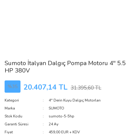
Sumoto İtalyan Dalgıç Pompa Motoru 4'' 5.5
HP 380V
20.407,14 TL
%35
31.395,60 TL
Kategori
4'' Derin Kuyu Dalgıç Motorları
Marka
SUMOTO
Stok Kodu
sumoto-5-5hp
Garanti Süresi
24 Ay
Fiyat
459,00 EUR + KDV