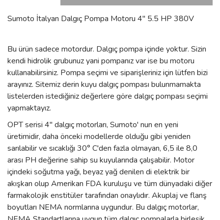
Sumoto İtalyan Dalgıç Pompa Motoru 4'' 5.5 HP 380V
Bu ürün sadece motordur. Dalgıç pompa içinde yoktur. Sizin
kendi hidrolik grubunuz yani pompanız var ise bu motoru
kullanabilirsiniz. Pompa seçimi ve siparişleriniz için lütfen bizi
arayınız. Sitemiz derin kuyu dalgıç pompası bulunmamakta
listelerden istediğiniz değerlere göre dalgıç pompası seçimi
yapmaktayız.
OPT serisi 4" dalgıç motorları, Sumoto' nun en yeni
üretimidir, daha önceki modellerde olduğu gibi yeniden
sarılabilir ve sıcaklığı 30° C'den fazla olmayan, 6,5 ile 8,0
arası PH değerine sahip su kuyularında çalışabilir. Motor
içindeki soğutma yağı, beyaz yağ denilen di elektrik bir
akışkan olup Amerikan FDA kuruluşu ve tüm dünyadaki diğer
farmakolojik enstitüler tarafından onaylıdır. Akuplaj ve flanş
boyutları NEMA normlarına uygundur. Bu dalgıç motorlar,
NEMA Standartlarına uygun tüm dalgıç pompalarla birleşik