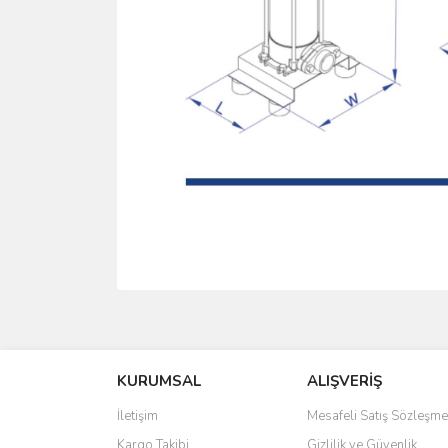
Bu ürünün fiyat bilgisi, resim, ürün açıklamalarında 
Görüş ve önerileriniz için teşekkür ederiz.
KURUMSAL
ALIŞVERİŞ
Ürün resmi kalitesiz, bozuk veya görüntülenemiyo
Ürün açıklamasında eksik bilgiler bulunuyor.
İletişim
Mesafeli Satış Sözleşme
Ürün bilgilerinde hatalar bulunuyor.
Kargo Takibi
Gizlilik ve Güvenlik