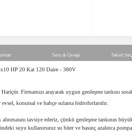
rumlar
Soru & Cevap
Taksit Seç
x10 HP 20 Kat 120 Daire - 380V
ariçtir. Firmamızı arayarak uygun genleşme tankını sorabi
evsel, konutsal ve bahçe sulama hidroforlarıdır.
alınmasını tavsiye ederiz, çünkü genleşme tankının büyük
indeki suyu kullanırsınız su biter ve basınç azalınca pom