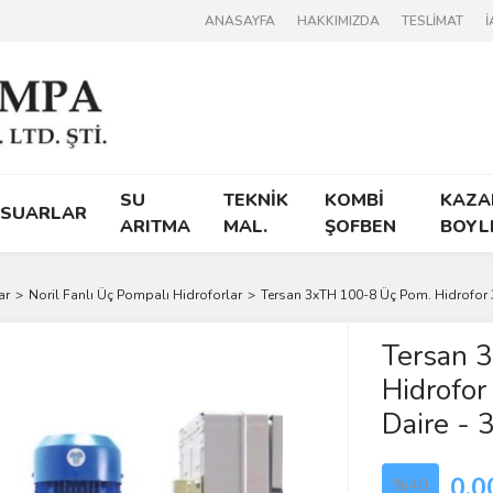
ANASAYFA
HAKKIMIZDA
TESLİMAT
İ
SU
TEKNİK
KOMBİ
KAZA
ESUARLAR
ARITMA
MAL.
ŞOFBEN
BOYL
ar
Noril Fanlı Üç Pompalı Hidroforlar
Tersan 3xTH 100-8 Üç Pom. Hidrofor 
Tersan 
Hidrofo
Daire -
0,0
%40