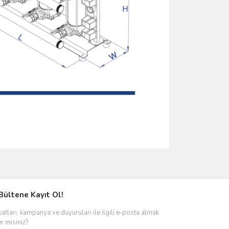
ımıza iletebilirsiniz.
Bültene Kayıt Ol!
satları, kampanya ve duyuruları ile ilgili e-posta almak
er misiniz?