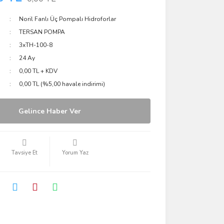
Noril Fanlı Üç Pompalı Hidroforlar
TERSAN POMPA
3xTH-100-8
24 Ay
0,00 TL + KDV
0,00 TL (%5,00 havale indirimi)
Gelince Haber Ver
Tavsiye Et
Yorum Yaz