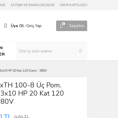
ADE
İLETİŞİM VE BANKA BİLGİLERİ
ÜRÜN KATOLOĞU
0
Üye Ol
Giriş Yap
Sepetim
/
N
ER
3x10 HP 20 Kat 120 Daire - 380V
3xTH 100-8 Üç Pom.
r 3x10 HP 20 Kat 120
 380V
0 TL
0,00 TL