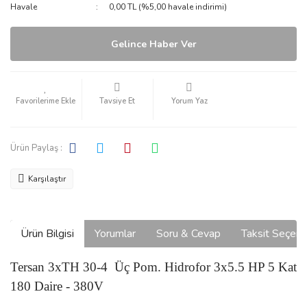
Havale
0,00 TL (%5,00 havale indirimi)
Gelince Haber Ver
Tavsiye Et
Yorum Yaz
Ürün Paylaş :
Karşılaştır
Ürün Bilgisi
Yorumlar
Soru & Cevap
Taksit Seçene
Tersan 3xTH 30-4 Üç Pom. Hidrofor 3x5.5 HP 5 Kat
180 Daire - 380V