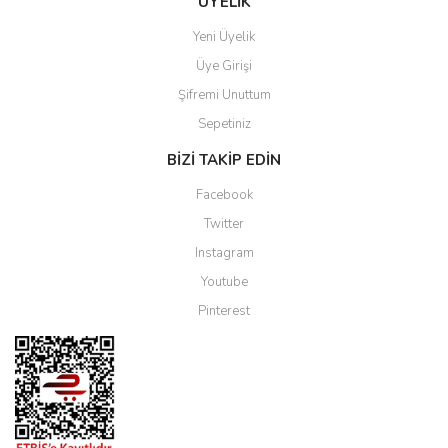
ÜYELİK
Yeni Üyelik
Üye Girişi
Şifremi Unuttum
Sepetiniz
BİZİ TAKİP EDİN
Facebook
Twitter
Instagram
Youtube
Pinterest