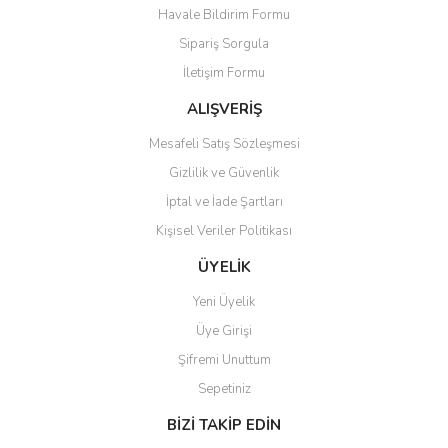
Havale Bildirim Formu
Ürün açıklamasında eksik bilgiler bulunuyor.
Sipariş Sorgula
Ürün bilgilerinde hatalar bulunuyor.
İletişim Formu
Ürün fiyatı diğer sitelerden daha pahalı.
Bu ürüne benzer farklı alternatifler olmalı.
ALIŞVERİŞ
Mesafeli Satış Sözleşmesi
Gizlilik ve Güvenlik
İptal ve İade Şartları
Kişisel Veriler Politikası
Gönder
ÜYELİK
Yeni Üyelik
Üye Girişi
Şifremi Unuttum
Sepetiniz
BİZİ TAKİP EDİN