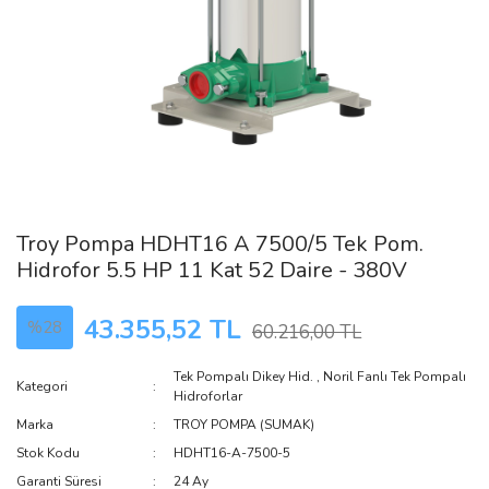
Troy Pompa HDHT16 A 7500/5 Tek Pom.
Hidrofor 5.5 HP 11 Kat 52 Daire - 380V
43.355,52 TL
%28
60.216,00 TL
Tek Pompalı Dikey Hid.
,
Noril Fanlı Tek Pompalı
Kategori
Hidroforlar
Marka
TROY POMPA (SUMAK)
Stok Kodu
HDHT16-A-7500-5
Garanti Süresi
24 Ay