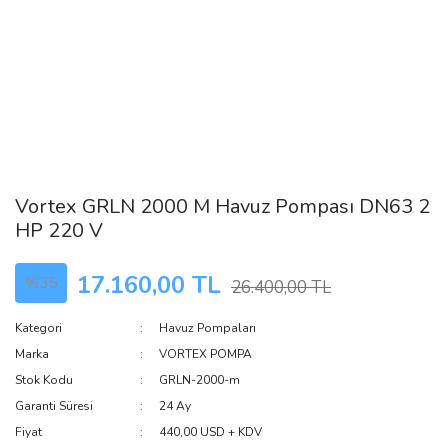
Vortex GRLN 2000 M Havuz Pompası DN63 2
HP 220 V
17.160,00 TL
%35
26.400,00 TL
Kategori
Havuz Pompaları
Marka
VORTEX POMPA
Stok Kodu
GRLN-2000-m
Garanti Süresi
24 Ay
Fiyat
440,00 USD + KDV