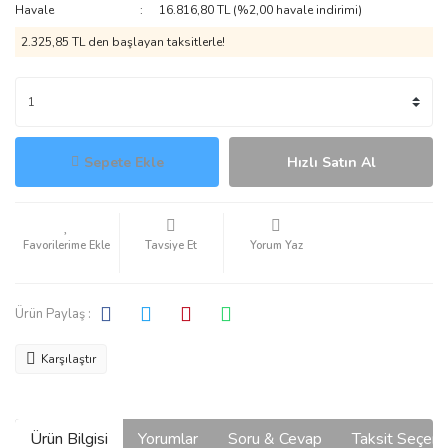
Havale
16.816,80 TL (%2,00 havale indirimi)
2.325,85 TL den başlayan taksitlerle!
Sepete Ekle
Hızlı Satın Al
Tavsiye Et
Yorum Yaz
Ürün Paylaş :
Karşılaştır
Ürün Bilgisi
Yorumlar
Soru & Cevap
Taksit Seçene