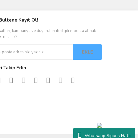
Bültene Kayıt Ol!
satları, kampanya ve duyuruları ile ilgili e-posta almak
er misiniz?
EKLE
zi Takip Edin
Whatsapp Sipariş Hattı