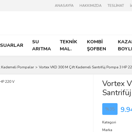
ANASAYFA
HAKKIMIZDA
TESLİMAT
İ
SU
TEKNİK
KOMBİ
KAZA
ESUARLAR
ARITMA
MAL.
ŞOFBEN
BOYL
t Kademeli Pompalar
Vortex VKD 300 M Çift Kademeli Santrifüj Pompa 3 HP 2
Vortex 
Santrifü
9.9
%35
Kategori
Marka