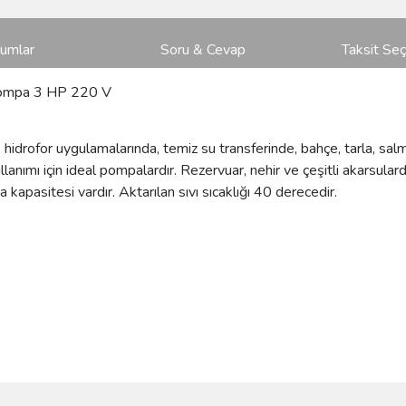
rumlar
Soru & Cevap
Taksit Seç
Pompa 3 HP 220 V
rak hidrofor uygulamalarında, temiz su transferinde, bahçe, tarla,
lanımı için ideal pompalardır. Rezervuar, nehir ve çeşitli akarsular
apasitesi vardır. Aktarılan sıvı sıcaklığı 40 derecedir.
ve diğer konularda yetersiz gördüğünüz noktaları öneri formunu kullanarak taraf