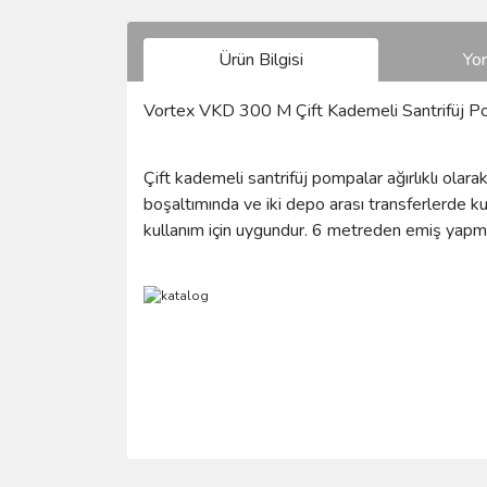
Ürün Bilgisi
Yo
Vortex VKD 300 M Çift Kademeli Santrifüj 
Çift kademeli santrifüj pompalar ağırlıklı ola
boşaltımında ve iki depo arası transferlerde kul
kullanım için uygundur. 6 metreden emiş yapma k
Bu ürünün fiyat bilgisi, resim, ürün açıklamalarında 