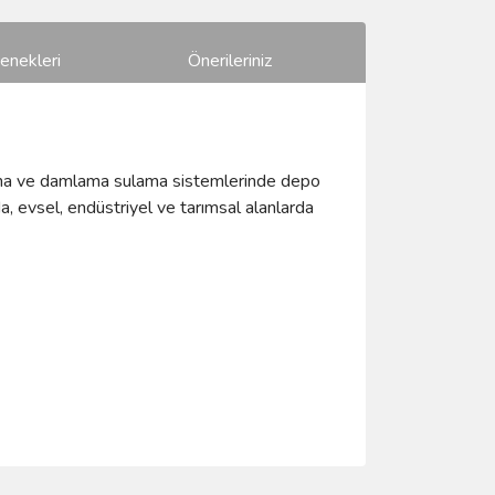
enekleri
Önerileriniz
 salma ve damlama sulama sistemlerinde depo
da, evsel, endüstriyel ve tarımsal alanlarda
ımıza iletebilirsiniz.