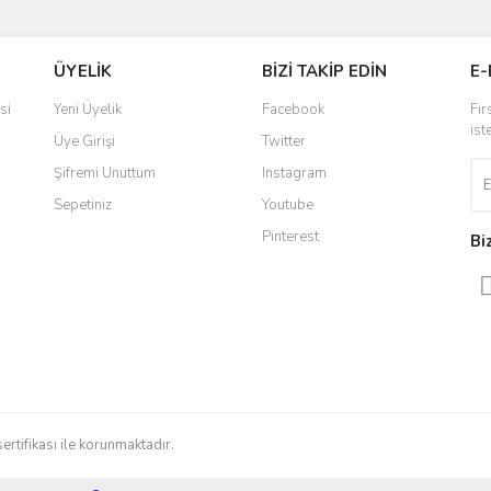
Bu ürüne ilk yorumu siz yapın!
Ürün hakkında henüz soru sorulmamış.
ÜYELİK
BİZİ TAKİP EDİN
E-
r.
Yorum Yaz
Soru Sor
si
Yeni Üyelik
Facebook
Fır
ist
Üye Girişi
Twitter
Şifremi Unuttum
Instagram
Sepetiniz
Youtube
Pinterest
Bi
Gönder
sertifikası ile korunmaktadır.