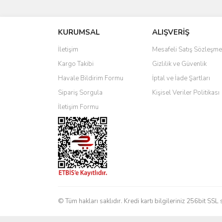
Görüş ve önerileriniz için teşekkür ederiz.
KURUMSAL
ALIŞVERİŞ
Ürün resmi kalitesiz, bozuk veya görüntülenemiyo
Ürün açıklamasında eksik bilgiler bulunuyor.
İletişim
Mesafeli Satış Sözleşme
Ürün bilgilerinde hatalar bulunuyor.
Kargo Takibi
Gizlilik ve Güvenlik
Ürün fiyatı diğer sitelerden daha pahalı.
Havale Bildirim Formu
İptal ve İade Şartları
Bu ürüne benzer farklı alternatifler olmalı.
Sipariş Sorgula
Kişisel Veriler Politikası
İletişim Formu
© Tüm hakları saklıdır. Kredi kartı bilgileriniz 256bit SSL 