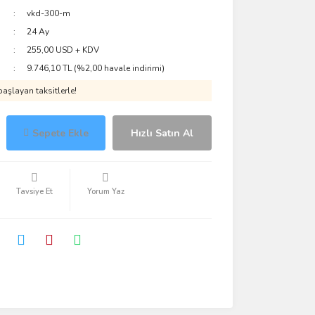
vkd-300-m
24 Ay
255,00 USD + KDV
9.746,10 TL (%2,00 havale indirimi)
aşlayan taksitlerle!
Sepete Ekle
Hızlı Satın Al
Tavsiye Et
Yorum Yaz