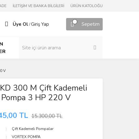
ADE
İLETİŞİM VE BANKA BİLGİLERİ
ÜRÜN KATOLOĞU
Üye Ol
Giriş Yap
Sepetim
/
N
ER
20 V
VKD 300 M Çift Kademeli
j Pompa 3 HP 220 V
45,00 TL
15.300,00 TL
Çift Kademeli Pompalar
VORTEX POMPA