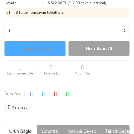
Havale
6.612,06 TL (%2,00 havale indirimi)
914,48 TL den başlayan taksitlerle!
Sepete Ekle
Hızlı Satın Al
Tavsiye Et
Yorum Yaz
Ürün Paylaş :
Karşılaştır
Ürün Bilgisi
Yorumlar
Soru & Cevap
Taksit Seçene