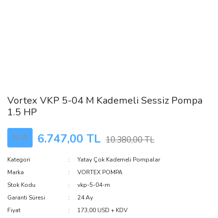
Vortex VKP 5-04 M Kademeli Sessiz Pompa
1.5 HP
6.747,00 TL
%35
10.380,00 TL
Kategori
Yatay Çok Kademeli Pompalar
Marka
VORTEX POMPA
Stok Kodu
vkp-5-04-m
Garanti Süresi
24 Ay
Fiyat
173,00 USD + KDV