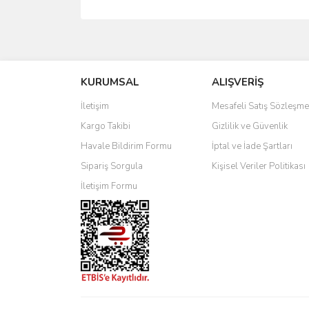
Bu ürünün fiyat bilgisi, resim, ürün açıklamalarında 
Görüş ve önerileriniz için teşekkür ederiz.
KURUMSAL
ALIŞVERİŞ
Ürün resmi kalitesiz, bozuk veya görüntülenemiyo
Ürün açıklamasında eksik bilgiler bulunuyor.
İletişim
Mesafeli Satış Sözleşme
Ürün bilgilerinde hatalar bulunuyor.
Kargo Takibi
Gizlilik ve Güvenlik
Ürün fiyatı diğer sitelerden daha pahalı.
Havale Bildirim Formu
İptal ve İade Şartları
Bu ürüne benzer farklı alternatifler olmalı.
Sipariş Sorgula
Kişisel Veriler Politikası
İletişim Formu