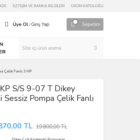
ADE
İLETİŞİM VE BANKA BİLGİLERİ
ÜRÜN KATOLOĞU
Üye Ol
Giriş Yap
Sepetim
/
N
ER
a Çelik Fanlı 3 HP
KP S/S 9-07 T Dikey
 Sessiz Pompa Çelik Fanlı
870,00 TL
19.800,00 TL
Dikey Çok Kademeli Pompalar