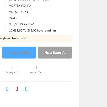
VORTEX POMPA
VKP S/S 9-07 T
24 Ay
330,00 USD + KDV
12.612,60 TL (%2,00 havale indirimi)
aşlayan taksitlerle!
Sepete Ekle
Hızlı Satın Al
Tavsiye Et
Yorum Yaz