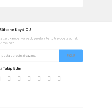
ımıza iletebilirsiniz.
Bültene Kayıt Ol!
satları, kampanya ve duyuruları ile ilgili e-posta almak
er misiniz?
EKLE
zi Takip Edin