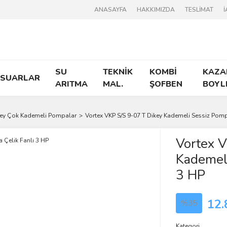
ANASAYFA
HAKKIMIZDA
TESLİMAT
İ
SU
TEKNİK
KOMBİ
KAZA
ESUARLAR
ARITMA
MAL.
ŞOFBEN
BOYL
ey Çok Kademeli Pompalar
Vortex VKP S/S 9-07 T Dikey Kademeli Sessiz Pomp
Vortex V
Kademeli
3 HP
12.
%35
Kategori