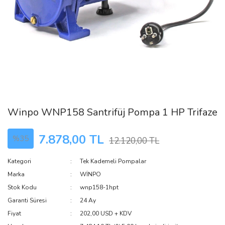
Winpo WNP158 Santrifüj Pompa 1 HP Trifaze
7.878,00 TL
%35
12.120,00 TL
Kategori
Tek Kademeli Pompalar
Marka
WİNPO
Stok Kodu
wnp158-1hpt
Garanti Süresi
24 Ay
Fiyat
202,00 USD + KDV