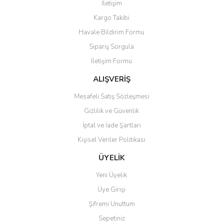
İletişim
Yorum Yaz
Soru Sor
Kargo Takibi
Ürün resmi kalitesiz, bozuk veya görüntülenemiyor.
Havale Bildirim Formu
Ürün açıklamasında eksik bilgiler bulunuyor.
Sipariş Sorgula
Ürün bilgilerinde hatalar bulunuyor.
İletişim Formu
Ürün fiyatı diğer sitelerden daha pahalı.
Bu ürüne benzer farklı alternatifler olmalı.
ALIŞVERİŞ
Mesafeli Satış Sözleşmesi
Gizlilik ve Güvenlik
İptal ve İade Şartları
Kişisel Veriler Politikası
Gönder
ÜYELİK
Yeni Üyelik
Üye Girişi
Şifremi Unuttum
Sepetiniz