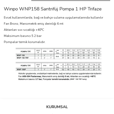
Winpo WNP158 Santrifüj Pompa 1 HP Trifaze
Evsel kullanımlarda, bağ ve bahçe sulama uygulamalarında kullanılır
Fan Bronz, Manometrik emiş derinliği 6 mt
Aktarılan sıvı sıcaklığı +40°C
Maksimum basıncı 5.2 bar
Pompalar termik korumalıdır.
Bu ürünün fiyat bilgisi, resim, ürün açıklamalarında ve diğer
konularda yetersiz gördüğünüz noktaları öneri formunu kullanarak
Bu ürüne ilk yorumu siz yapın!
Ürün hakkında henüz soru sorulmamış.
KURUMSAL
tarafımıza iletebilirsiniz.
Görüş ve önerileriniz için teşekkür ederiz.