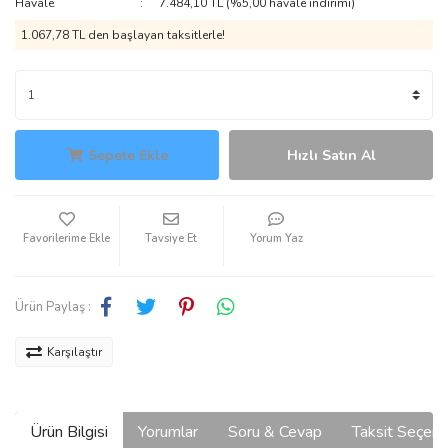
Havale
7.484,10 TL (%5,00 havale indirimi)
1.067,78 TL den başlayan taksitlerle!
Sepete Ekle
Hızlı Satın Al
Tavsiye Et
Yorum Yaz
Ürün Paylaş :
Karşılaştır
Ürün Bilgisi
Yorumlar
Soru & Cevap
Taksit Seçene