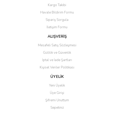
Yorum Yaz
Soru Sor
Kargo Takibi
Ürün resmi kalitesiz, bozuk veya görüntülenemiyor.
Havale Bildirim Formu
Ürün açıklamasında eksik bilgiler bulunuyor.
Sipariş Sorgula
Ürün bilgilerinde hatalar bulunuyor.
İletişim Formu
Ürün fiyatı diğer sitelerden daha pahalı.
Bu ürüne benzer farklı alternatifler olmalı.
ALIŞVERİŞ
Mesafeli Satış Sözleşmesi
Gizlilik ve Güvenlik
İptal ve İade Şartları
Kişisel Veriler Politikası
Gönder
ÜYELİK
Yeni Üyelik
Üye Girişi
Şifremi Unuttum
Sepetiniz