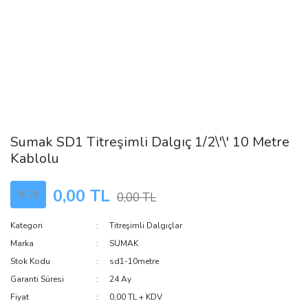
Sumak SD1 Titreşimli Dalgıç 1/2\'\' 10 Metre
Kablolu
0,00 TL
%28
0,00 TL
Kategori
Titreşimli Dalgıçlar
Marka
SUMAK
Stok Kodu
sd1-10metre
Garanti Süresi
24 Ay
Fiyat
0,00 TL + KDV