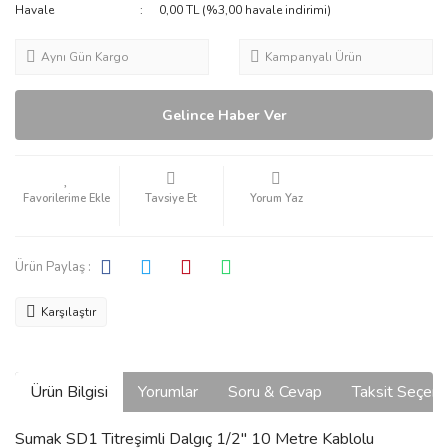
Havale
0,00 TL (%3,00 havale indirimi)
Aynı Gün Kargo
Kampanyalı Ürün
Gelince Haber Ver
Tavsiye Et
Yorum Yaz
Ürün Paylaş :
Karşılaştır
Ürün Bilgisi
Yorumlar
Soru & Cevap
Taksit Seçene
Sumak SD1 Titreşimli Dalgıç 1/2'' 10 Metre Kablolu