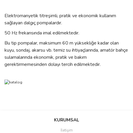
Elektromanyetik titreşimli, pratik ve ekonomik kullanım
sağlayan dalgıç pompalardır.
50 Hz frekansında imal edilmektedir.
Bu tip pompalar, maksimum 60 m yüksekliğe kadar olan
kuyu, sondaj, akarsu vb. temiz su ihtiyaçlarında, amatör bahçe
sulamalarında ekonomik, pratik ve bakım
gerektirmemesinden dolayı tercih edilmektedir.
Bu ürünün fiyat bilgisi, resim, ürün açıklamalarında ve diğer
konularda yetersiz gördüğünüz noktaları öneri formunu kullanarak
Bu ürüne ilk yorumu siz yapın!
Ürün hakkında henüz soru sorulmamış.
KURUMSAL
tarafımıza iletebilirsiniz.
Görüş ve önerileriniz için teşekkür ederiz.
İletişim