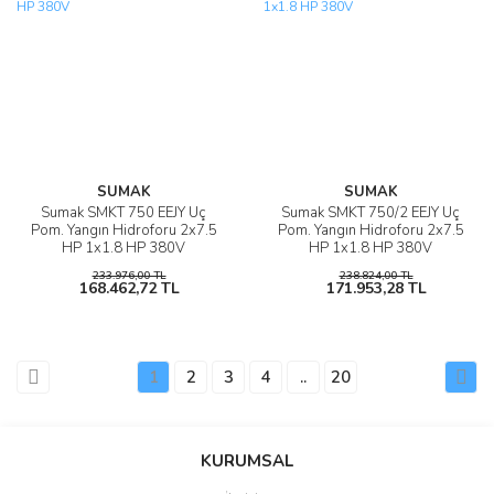
SUMAK
SUMAK
Sumak SMKT 750 EEJY Üç
Sumak SMKT 750/2 EEJY Üç
Pom. Yangın Hidroforu 2x7.5
Pom. Yangın Hidroforu 2x7.5
HP 1x1.8 HP 380V
HP 1x1.8 HP 380V
233.976,00 TL
238.824,00 TL
168.462,72 TL
171.953,28 TL
1
2
3
4
..
20
KURUMSAL