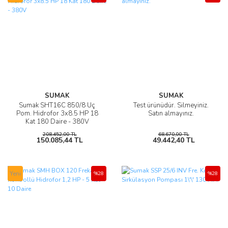
SUMAK
SUMAK
Sumak SHT16C 850/8 Üç
Test ürünüdür. Silmeyiniz.
Pom. Hidrofor 3x8.5 HP 18
Satın almayınız.
Kat 180 Daire - 380V
208.452,00 TL
68.670,00 TL
150.085,44 TL
49.442,40 TL
Yeni
%28
%28