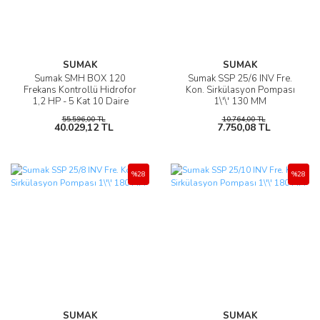
SUMAK
SUMAK
Sumak SMH BOX 120
Sumak SSP 25/6 INV Fre.
Frekans Kontrollü Hidrofor
Kon. Sirkülasyon Pompası
1,2 HP - 5 Kat 10 Daire
1\'\' 130 MM
55.596,00 TL
10.764,00 TL
40.029,12 TL
7.750,08 TL
%28
%28
SUMAK
SUMAK