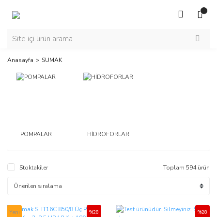
Anasayfa
SUMAK
POMPALAR
HİDROFORLAR
Stoktakiler
Toplam 594 ürün
Yeni
%28
%28