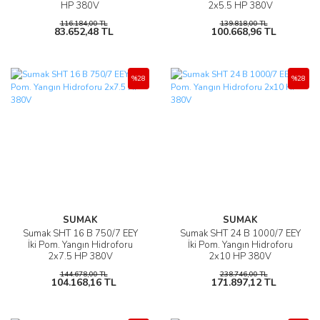
HP 380V
2x5.5 HP 380V
116.184,00 TL
139.818,00 TL
83.652,48 TL
100.668,96 TL
%28
%28
SUMAK
SUMAK
Sumak SHT 16 B 750/7 EEY
Sumak SHT 24 B 1000/7 EEY
İki Pom. Yangın Hidroforu
İki Pom. Yangın Hidroforu
2x7.5 HP 380V
2x10 HP 380V
144.678,00 TL
238.746,00 TL
104.168,16 TL
171.897,12 TL