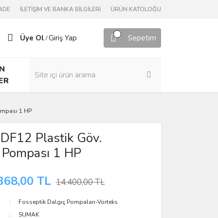
ADE
İLETİŞİM VE BANKA BİLGİLERİ
ÜRÜN KATOLOĞU
Üye Ol
Giriş Yap
Sepetim
/
N
ER
ompası 1 HP
DF12 Plastik Göv.
k Pompası 1 HP
368,00 TL
14.400,00 TL
Fosseptik Dalgıç Pompaları-Vorteks
SUMAK