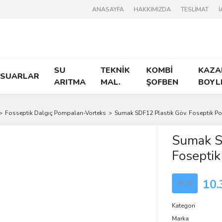
ANASAYFA
HAKKIMIZDA
TESLİMAT
İ
SU
TEKNİK
KOMBİ
KAZA
ESUARLAR
ARITMA
MAL.
ŞOFBEN
BOYL
Fosseptik Dalgıç Pompaları-Vorteks
Sumak SDF12 Plastik Göv. Foseptik P
Sumak S
Fosepti
10.
%28
Kategori
Marka