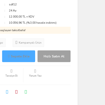
sdf12
24 Ay
12.000,00 TL + KDV
10.056,96 TL (%3,00 havale indirimi)
aşlayan taksitlerle!
go
Kampanyalı Ürün
Sepete Ekle
Hızlı Satın Al
Tavsiye Et
Yorum Yaz