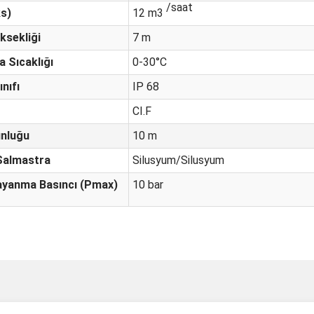
/saat
s)
12 m3
ksekliği
7 m
a Sıcaklığı
0-30°C
nıfı
IP 68
CI.F
unluğu
10 m
Salmastra
Silusyum/Silusyum
yanma Basıncı (Pmax)
10 bar
ve diğer konularda yetersiz gördüğünüz noktaları öneri formunu kullanarak taraf
Bu ürüne ilk yorumu siz yapın!
Ürün hakkında henüz soru sorulmamış.