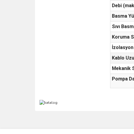
Debi (mak
Basma Yü
Sıvı Basm
Koruma Sı
İzolasyon
Kablo Uz
Mekanik 
Pompa Da
Bu ürünün fiyat bilgisi, resim, ürün açıklamalarında 
Görüş ve önerileriniz için teşekkür ederiz.