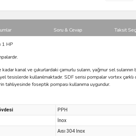
rumlar
Soru & Cevap
Taksit Seç
ı 1 HP
palardır.
dar kanal ve çukurlardaki çamurlu suların, yağmur sel sularının b
iyel tesislerde kullanılmaktadır. SDF serisi pompalar vortex çarkl
lerin tahliyesinde foseptik pompası kullanıma uygundur.
vdesi
PPH
İnox
Aısı 304 Inox