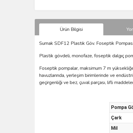
Ürün Bilgisi
Yo
Sumak SDF12 Plastik Göv. Foseptik Pompas
Plastik gövdeli, monofaze, foseptik dalgıç pom
Foseptik pompalar, maksimum 7 m yüksekliğe ka
havuzlarında, yerleşim birimlerinde ve endüstr
geçirgenliği ve bez, çuval parçası, lifli madde
Pompa Gö
Çark
Mil