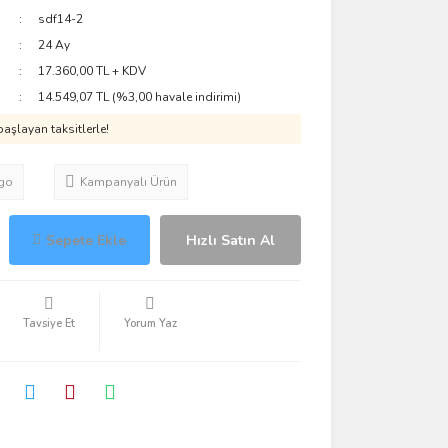
sdf14-2
24 Ay
17.360,00 TL + KDV
14.549,07 TL (%3,00 havale indirimi)
aşlayan taksitlerle!
go
Kampanyalı Ürün
Sepete Ekle
Hızlı Satın Al
Tavsiye Et
Yorum Yaz