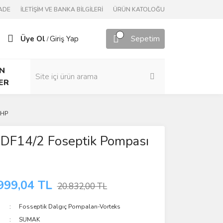
ADE
İLETİŞİM VE BANKA BİLGİLERİ
ÜRÜN KATOLOĞU
Üye Ol
Giriş Yap
Sepetim
/
N
ER
 HP
DF14/2 Foseptik Pompası
999,04 TL
20.832,00 TL
Fosseptik Dalgıç Pompaları-Vorteks
SUMAK