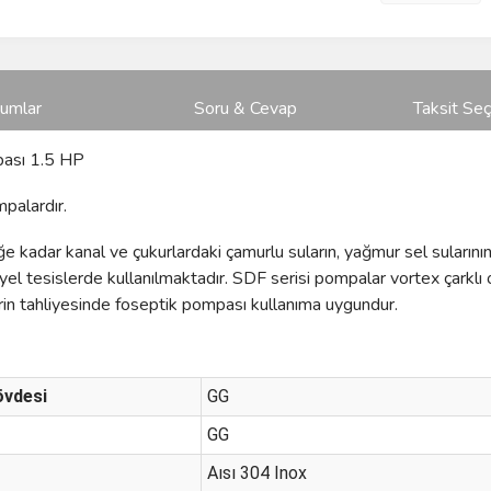
rumlar
Soru & Cevap
Taksit Seç
ası 1.5 HP
palardır.
adar kanal ve çukurlardaki çamurlu suların, yağmur sel sularının
iyel tesislerde kullanılmaktadır. SDF serisi pompalar vortex çarkl
lerin tahliyesinde foseptik pompası kullanıma uygundur.
vdesi
GG
GG
Aısı 304 Inox