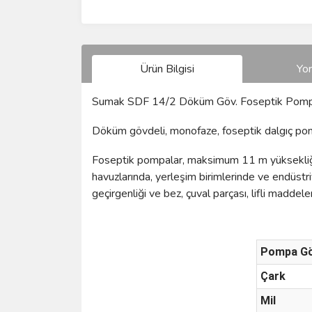
Ürün Bilgisi
Yo
Sumak SDF 14/2 Döküm Göv. Foseptik Pomp
Döküm gövdeli, monofaze, foseptik dalgıç pom
Foseptik pompalar, maksimum 11 m yüksekliğe k
havuzlarında, yerleşim birimlerinde ve endüstr
geçirgenliği ve bez, çuval parçası, lifli madde
Pompa Gö
Çark
Mil