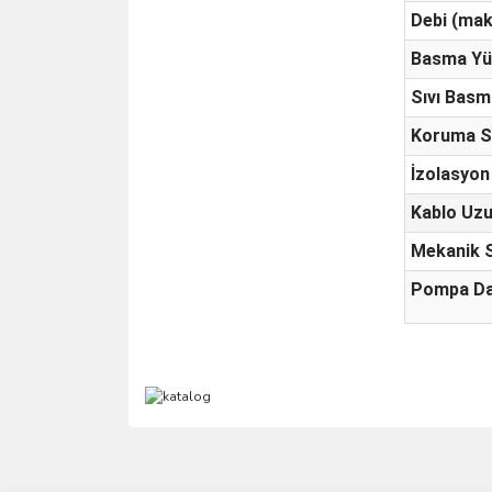
Debi (mak
Basma Yü
Sıvı Basm
Koruma Sı
İzolasyon
Kablo Uz
Mekanik 
Pompa Da
Bu ürünün fiyat bilgisi, resim, ürün açıklamalarında 
Görüş ve önerileriniz için teşekkür ederiz.