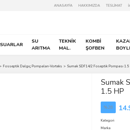
ANASAYFA
HAKKIMIZDA
TESLİMAT
İ
SU
TEKNİK
KOMBİ
KAZA
ESUARLAR
ARITMA
MAL.
ŞOFBEN
BOYL
Fosseptik Dalgıç Pompaları-Vorteks
Sumak SDF14/2 Foseptik Pompası 1.5
Sumak S
1.5 HP
14.
%28
Kategori
Marka