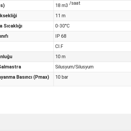
/saat
s)
18 m3
ksekliği
11 m
a Sıcaklığı
0-30°C
nıfı
IP 68
CI.F
unluğu
10 m
Salmastra
Silusyum/Silusyum
yanma Basıncı (Pmax)
10 bar
ve diğer konularda yetersiz gördüğünüz noktaları öneri formunu kullanarak taraf
Bu ürüne ilk yorumu siz yapın!
Ürün hakkında henüz soru sorulmamış.