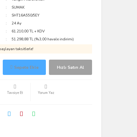
SUMAK
SHT16A550/5EY
24 Ay
61.210,00 TL + KDV
51.298,88 TL (%3,00 havale indirimi)
aşlayan taksitlerle!
Sepete Ekle
Hızlı Satın Al
Tavsiye Et
Yorum Yaz