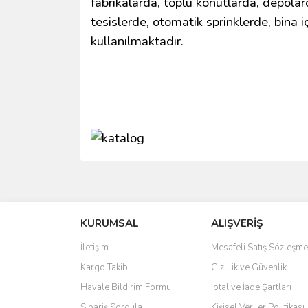
fabrikalarda, toplu konutlarda, depola
tesislerde, otomatik sprinklerde, bina 
kullanılmaktadır.
Bu ürünün fiyat bilgisi, resim, ürün açıklamalarında 
Görüş ve önerileriniz için teşekkür ederiz.
KURUMSAL
ALIŞVERİŞ
Ürün resmi kalitesiz, bozuk veya görüntülenemiyo
Ürün açıklamasında eksik bilgiler bulunuyor.
İletişim
Mesafeli Satış Sözleşme
Ürün bilgilerinde hatalar bulunuyor.
Kargo Takibi
Gizlilik ve Güvenlik
Ürün fiyatı diğer sitelerden daha pahalı.
Havale Bildirim Formu
İptal ve İade Şartları
Bu ürüne benzer farklı alternatifler olmalı.
Sipariş Sorgula
Kişisel Veriler Politikası