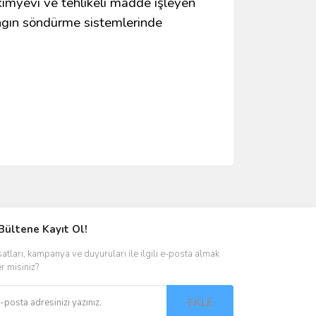
 kimyevi ve tehlikeli madde işleyen
yangın söndürme sistemlerinde
ımıza iletebilirsiniz.
Bültene Kayıt Ol!
satları, kampanya ve duyuruları ile ilgili e-posta almak
er misiniz?
EKLE