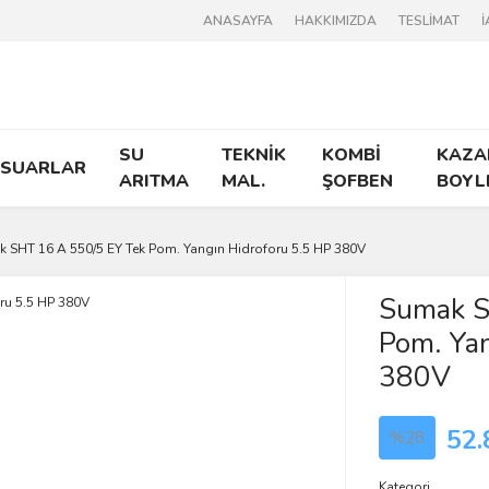
ANASAYFA
HAKKIMIZDA
TESLİMAT
İ
SU
TEKNİK
KOMBİ
KAZA
ESUARLAR
ARITMA
MAL.
ŞOFBEN
BOYL
 SHT 16 A 550/5 EY Tek Pom. Yangın Hidroforu 5.5 HP 380V
Sumak S
Pom. Yan
380V
52.
%28
Kategori