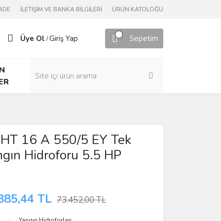
ADE
İLETİŞİM VE BANKA BİLGİLERİ
ÜRÜN KATOLOĞU
Üye Ol
Giriş Yap
Sepetim
/
N
ER
HT 16 A 550/5 EY Tek
gın Hidroforu 5.5 HP
885,44 TL
73.452,00 TL
Yangın Hidroforları