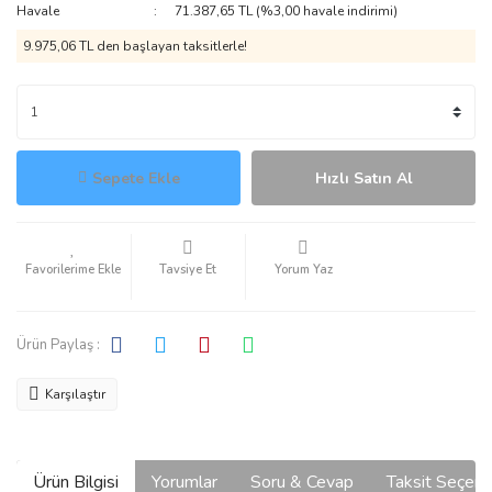
Havale
71.387,65 TL (%3,00 havale indirimi)
9.975,06 TL den başlayan taksitlerle!
Sepete Ekle
Hızlı Satın Al
Tavsiye Et
Yorum Yaz
Ürün Paylaş :
Karşılaştır
Ürün Bilgisi
Yorumlar
Soru & Cevap
Taksit Seçene