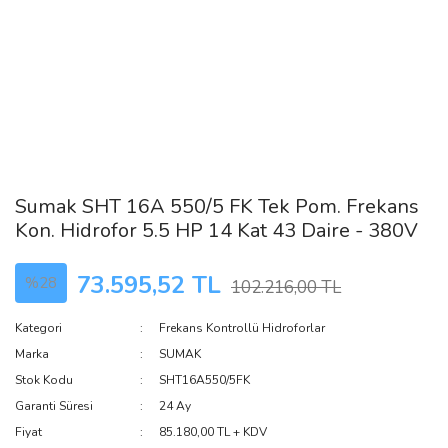
Sumak SHT 16A 550/5 FK Tek Pom. Frekans
Kon. Hidrofor 5.5 HP 14 Kat 43 Daire - 380V
73.595,52 TL
%28
102.216,00 TL
Kategori
Frekans Kontrollü Hidroforlar
Marka
SUMAK
Stok Kodu
SHT16A550/5FK
Garanti Süresi
24 Ay
Fiyat
85.180,00 TL + KDV