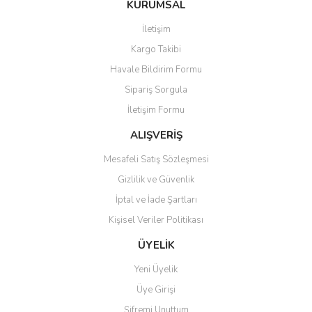
KURUMSAL
tarafımıza iletebilirsiniz.
Görüş ve önerileriniz için teşekkür ederiz.
İletişim
Yorum Yaz
Soru Sor
Kargo Takibi
Ürün resmi kalitesiz, bozuk veya görüntülenemiyor.
Havale Bildirim Formu
Ürün açıklamasında eksik bilgiler bulunuyor.
Sipariş Sorgula
Ürün bilgilerinde hatalar bulunuyor.
İletişim Formu
Ürün fiyatı diğer sitelerden daha pahalı.
Bu ürüne benzer farklı alternatifler olmalı.
ALIŞVERİŞ
Mesafeli Satış Sözleşmesi
Gizlilik ve Güvenlik
İptal ve İade Şartları
Kişisel Veriler Politikası
Gönder
ÜYELİK
Yeni Üyelik
Üye Girişi
Şifremi Unuttum