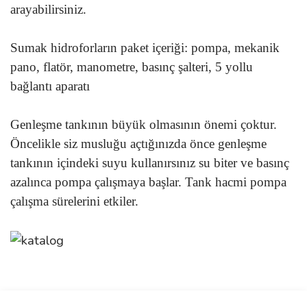
arayabilirsiniz.
Sumak hidroforların paket içeriği: pompa, mekanik
pano, flatör, manometre, basınç şalteri, 5 yollu
bağlantı aparatı
Genleşme tankının büyük olmasının önemi çoktur.
Öncelikle siz musluğu açtığınızda önce genleşme
tankının içindeki suyu kullanırsınız su biter ve basınç
azalınca pompa çalışmaya başlar. Tank hacmi pompa
çalışma sürelerini etkiler.
Bu ürünün fiyat bilgisi, resim, ürün açıklamalarında ve diğer
konularda yetersiz gördüğünüz noktaları öneri formunu kullanarak
Bu ürüne ilk yorumu siz yapın!
Ürün hakkında henüz soru sorulmamış.