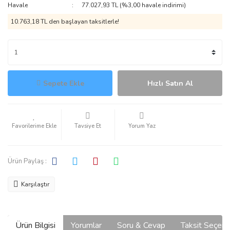
Havale
77.027,93 TL (%3,00 havale indirimi)
10.763,18 TL den başlayan taksitlerle!
Sepete Ekle
Hızlı Satın Al
Tavsiye Et
Yorum Yaz
Ürün Paylaş :
Karşılaştır
Ürün Bilgisi
Yorumlar
Soru & Cevap
Taksit Seçene