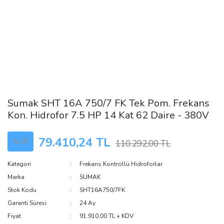
Sumak SHT 16A 750/7 FK Tek Pom. Frekans
Kon. Hidrofor 7.5 HP 14 Kat 62 Daire - 380V
79.410,24 TL
%28
110.292,00 TL
Kategori
Frekans Kontrollü Hidroforlar
Marka
SUMAK
Stok Kodu
SHT16A750/7FK
Garanti Süresi
24 Ay
Fiyat
91.910,00 TL + KDV