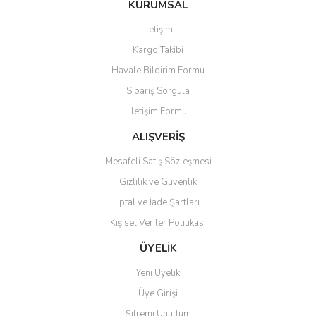
KURUMSAL
tarafımıza iletebilirsiniz.
Görüş ve önerileriniz için teşekkür ederiz.
İletişim
Yorum Yaz
Soru Sor
Kargo Takibi
Ürün resmi kalitesiz, bozuk veya görüntülenemiyor.
Havale Bildirim Formu
Ürün açıklamasında eksik bilgiler bulunuyor.
Sipariş Sorgula
Ürün bilgilerinde hatalar bulunuyor.
İletişim Formu
Ürün fiyatı diğer sitelerden daha pahalı.
Bu ürüne benzer farklı alternatifler olmalı.
ALIŞVERİŞ
Mesafeli Satış Sözleşmesi
Gizlilik ve Güvenlik
İptal ve İade Şartları
Kişisel Veriler Politikası
Gönder
ÜYELİK
Yeni Üyelik
Üye Girişi
Şifremi Unuttum