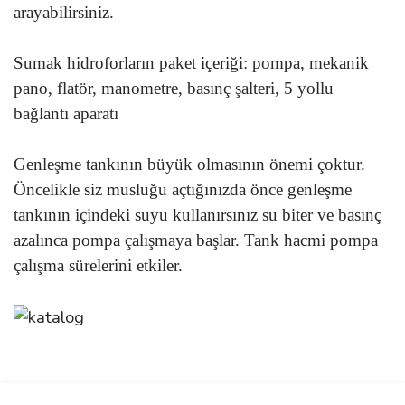
arayabilirsiniz.
Sumak hidroforların paket içeriği: pompa, mekanik
pano, flatör, manometre, basınç şalteri, 5 yollu
bağlantı aparatı
Genleşme tankının büyük olmasının önemi çoktur.
Öncelikle siz musluğu açtığınızda önce genleşme
tankının içindeki suyu kullanırsınız su biter ve basınç
azalınca pompa çalışmaya başlar. Tank hacmi pompa
çalışma sürelerini etkiler.
Bu ürünün fiyat bilgisi, resim, ürün açıklamalarında ve diğer
konularda yetersiz gördüğünüz noktaları öneri formunu kullanarak
Bu ürüne ilk yorumu siz yapın!
Ürün hakkında henüz soru sorulmamış.