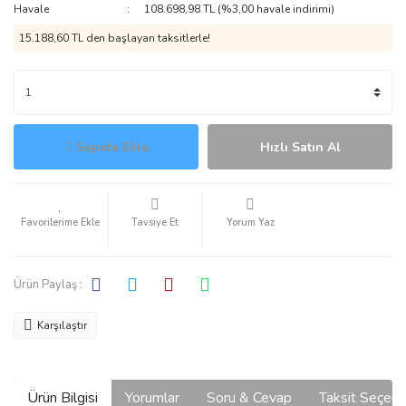
Havale
108.698,98 TL (%3,00 havale indirimi)
15.188,60 TL den başlayan taksitlerle!
Sepete Ekle
Hızlı Satın Al
Tavsiye Et
Yorum Yaz
Ürün Paylaş :
Karşılaştır
Ürün Bilgisi
Yorumlar
Soru & Cevap
Taksit Seçene