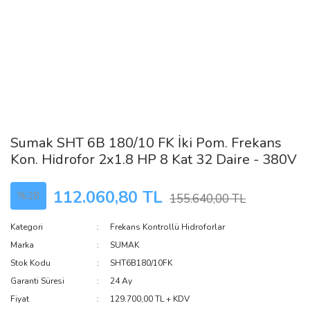
Sumak SHT 6B 180/10 FK İki Pom. Frekans
Kon. Hidrofor 2x1.8 HP 8 Kat 32 Daire - 380V
112.060,80 TL
%28
155.640,00 TL
Kategori
Frekans Kontrollü Hidroforlar
Marka
SUMAK
Stok Kodu
SHT6B180/10FK
Garanti Süresi
24 Ay
Fiyat
129.700,00 TL + KDV