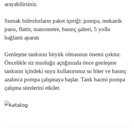
arayabilirsiniz.
Sumak hidroforların paket içeriği: pompa, mekanik
pano, flatör, manometre, basınç şalteri, 5 yollu
bağlantı aparatı
Genleşme tankının büyük olmasının önemi çoktur.
Öncelikle siz musluğu açtığınızda önce genleşme
tankının içindeki suyu kullanırsınız su biter ve basınç
azalınca pompa çalışmaya başlar. Tank hacmi pompa
çalışma sürelerini etkiler.
Bu ürünün fiyat bilgisi, resim, ürün açıklamalarında ve diğer
konularda yetersiz gördüğünüz noktaları öneri formunu kullanarak
Bu ürüne ilk yorumu siz yapın!
Ürün hakkında henüz soru sorulmamış.