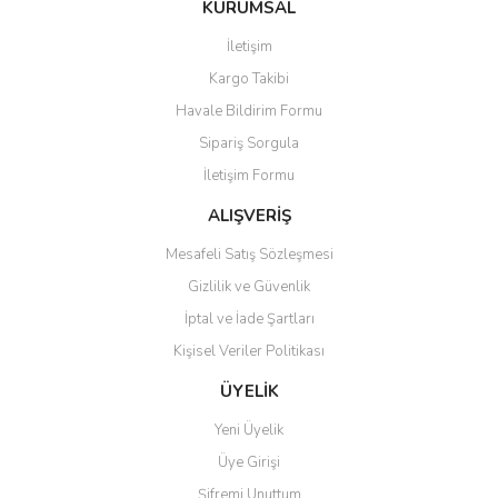
KURUMSAL
tarafımıza iletebilirsiniz.
Görüş ve önerileriniz için teşekkür ederiz.
İletişim
Yorum Yaz
Soru Sor
Kargo Takibi
Ürün resmi kalitesiz, bozuk veya görüntülenemiyor.
Havale Bildirim Formu
Ürün açıklamasında eksik bilgiler bulunuyor.
Sipariş Sorgula
Ürün bilgilerinde hatalar bulunuyor.
İletişim Formu
Ürün fiyatı diğer sitelerden daha pahalı.
Bu ürüne benzer farklı alternatifler olmalı.
ALIŞVERİŞ
Mesafeli Satış Sözleşmesi
Gizlilik ve Güvenlik
İptal ve İade Şartları
Kişisel Veriler Politikası
Gönder
ÜYELİK
Yeni Üyelik
Üye Girişi
Şifremi Unuttum